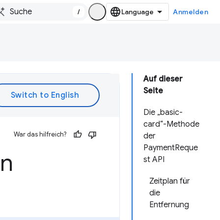
/
Anmelden
Auf dieser
Seite
Die „basic-
card“-Methode
War das hilfreich?
der
PaymentReque
in
st API
Zeitplan für
die
Entfernung