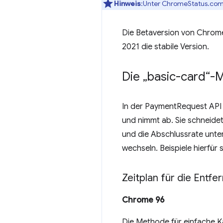
Hinweis
:Unter ChromeStatus.com f
Die Betaversion von Chrome
2021 die stabile Version.
Die „basic-card“
In der PaymentRequest AP
und nimmt ab. Sie schneide
und die Abschlussrate unte
wechseln. Beispiele hierfü
Zeitplan für die Entfe
Chrome 96
Die Methode für einfache Ka