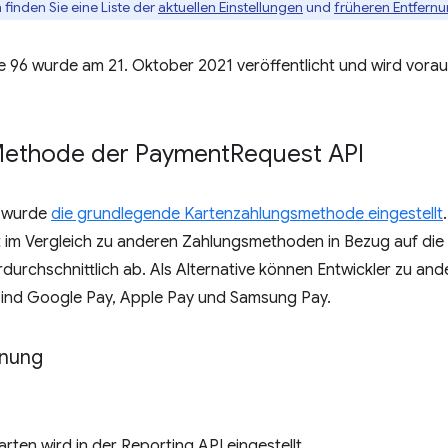
inden Sie eine Liste der
aktuellen Einstellungen
und
früheren Entfern
 96 wurde am 21. Oktober 2021 veröffentlicht und wird vora
-Methode der Payment
Request API
I wurde
die grundlegende Kartenzahlungsmethode eingestellt
t im Vergleich zu anderen Zahlungsmethoden in Bezug auf die
rdurchschnittlich ab. Als Alternative können Entwickler zu 
r sind Google Pay, Apple Pay und Samsung Pay.
rnung
rten wird in der Reporting API eingestellt.