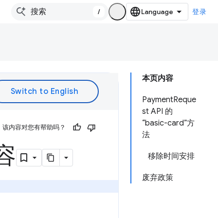
/
登录
本页内容
PaymentReque
st API 的
“basic-card”方
该内容对您有帮助吗？
法
容
移除时间安排
废弃政策