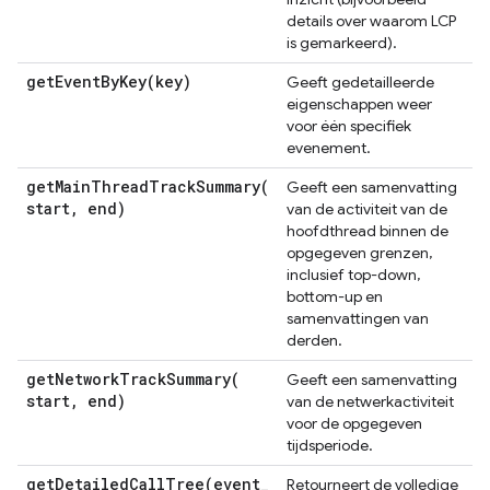
details over waarom LCP
is gemarkeerd).
getEventByKey(
key)
Geeft gedetailleerde
eigenschappen weer
voor één specifiek
evenement.
getMainThreadTrackSummary(
Geeft een samenvatting
start
,
end)
van de activiteit van de
hoofdthread binnen de
opgegeven grenzen,
inclusief top-down,
bottom-up en
samenvattingen van
derden.
getNetworkTrackSummary(
Geeft een samenvatting
start
,
end)
van de netwerkactiviteit
voor de opgegeven
tijdsperiode.
getDetailedCallTree(
event
_
Retourneert de volledige