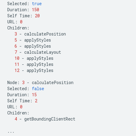
Selected
:
true
Duration
:
150
Self
Time
:
20
URL
:
0
Children
:
3
-
calculatePosition
5
-
applyStyles
6
-
applyStyles
7
-
calculateLayout
10
-
applyStyles
11
-
applyStyles
12
-
applyStyles
Node
:
3
-
calculatePosition
Selected
:
false
Duration
:
15
Self
Time
:
2
URL
:
0
Children
:
4
-
getBoundingClientRect
...