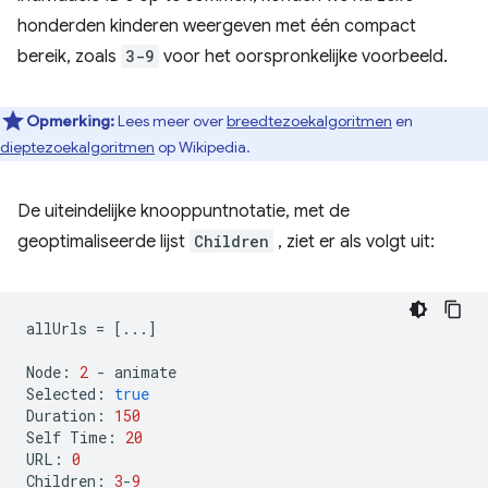
honderden kinderen weergeven met één compact
bereik, zoals
3-9
voor het oorspronkelijke voorbeeld.
Opmerking:
Lees meer over
breedtezoekalgoritmen
en
dieptezoekalgoritmen
op Wikipedia.
De uiteindelijke knooppuntnotatie, met de
geoptimaliseerde lijst
Children
, ziet er als volgt uit:
allUrls
=
[...]
Node
:
2
-
animate
Selected
:
true
Duration
:
150
Self
Time
:
20
URL
:
0
Children
:
3
-
9