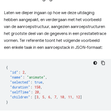
Laten we dieper ingaan op hoe we deze uitdaging
hebben aangepakt, en verdergaan met het voorbeeld
van de aanroepstructuur, aangezien aanroepstructuren
het grootste deel van de gegevens in een prestatietrace
vormen. Ter referentie toont het volgende voorbeeld
een enkele taak in een aanroepstack in JSON-formaat:
{
"id"
:
2
,
"name"
:
"animate"
,
"selected"
:
true
,
"duration"
:
150
,
"selfTime"
:
20
,
"children"
:
[
3
,
5
,
6
,
7
,
10
,
11
,
12
]
}