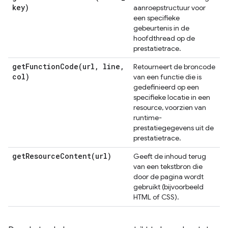
key)
aanroepstructuur voor
een specifieke
gebeurtenis in de
hoofdthread op de
prestatietrace.
getFunctionCode(
url
,
line
,
Retourneert de broncode
col)
van een functie die is
gedefinieerd op een
specifieke locatie in een
resource, voorzien van
runtime-
prestatiegegevens uit de
prestatietrace.
getResourceContent(
url)
Geeft de inhoud terug
van een tekstbron die
door de pagina wordt
gebruikt (bijvoorbeeld
HTML of CSS).