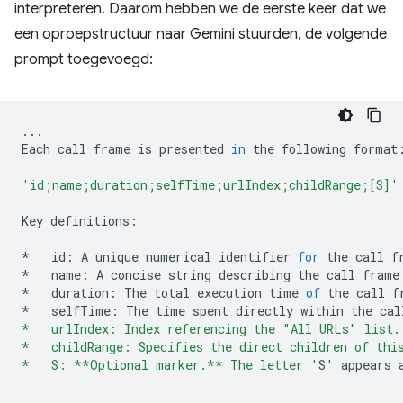
interpreteren. Daarom hebben we de eerste keer dat we
een oproepstructuur naar Gemini stuurden, de volgende
prompt toegevoegd:
...
Each
call
frame
is
presented
in
the
following
format
'id;name;duration;selfTime;urlIndex;childRange;[S]'
Key
definitions
:
*
id
:
A
unique
numerical
identifier
for
the
call
f
*
name
:
A
concise
string
describing
the
call
frame
*
duration
:
The
total
execution
time
of
the
call
f
*
selfTime
:
The
time
spent
directly
within
the
cal
*   urlIndex: Index referencing the "All URLs" list.
*   childRange: Specifies the direct children of thi
*   S: **Optional marker.** The letter '
S
'
appears
....