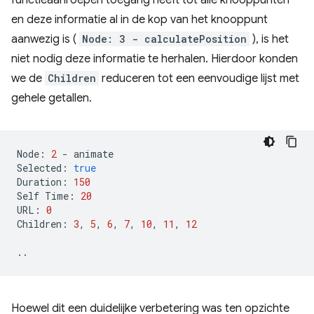
functieaanroepen toegang heeft tot alle knooppunten
en deze informatie al in de kop van het knooppunt
aanwezig is (
Node: 3 - calculatePosition
), is het
niet nodig deze informatie te herhalen. Hierdoor konden
we de
Children
reduceren tot een eenvoudige lijst met
gehele getallen.
Node
:
2
-
animate
Selected
:
true
Duration
:
150
Self
Time
:
20
URL
:
0
Children
:
3
,
5
,
6
,
7
,
10
,
11
,
12
..
Hoewel dit een duidelijke verbetering was ten opzichte