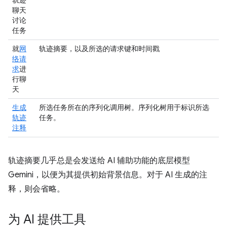
轨迹
聊天
讨论
任务
就
网
轨迹摘要，以及所选的请求键和时间戳
络请
求
进
行聊
天
生成
所选任务所在的序列化调用树。序列化树用于标识所选
轨迹
任务。
注释
轨迹摘要几乎总是会发送给 AI 辅助功能的底层模型
Gemini，以便为其提供初始背景信息。对于 AI 生成的注
释，则会省略。
为 AI 提供工具