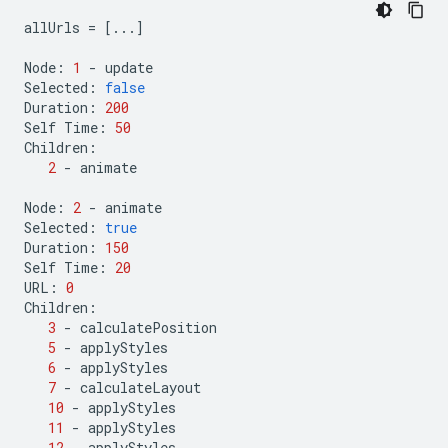
allUrls
=
[...]
Node
:
1
-
update
Selected
:
false
Duration
:
200
Self
Time
:
50
Children
:
2
-
animate
Node
:
2
-
animate
Selected
:
true
Duration
:
150
Self
Time
:
20
URL
:
0
Children
:
3
-
calculatePosition
5
-
applyStyles
6
-
applyStyles
7
-
calculateLayout
10
-
applyStyles
11
-
applyStyles
12
-
applyStyles