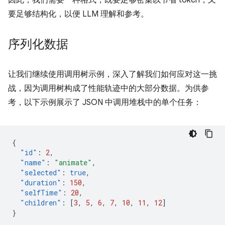
因此，我们需要一种格式，既要足够密集以节省 token，又
要足够结构化，以便 LLM 理解和参考。
序列化数据
让我们继续使用调用树示例，深入了解我们如何应对这一挑
战，因为调用树构成了性能轨迹中的大部分数据。为供参
考，以下示例展示了 JSON 中调用堆栈中的单个任务：
{
"id"
:
2
,
"name"
:
"animate"
,
"selected"
:
true
,
"duration"
:
150
,
"selfTime"
:
20
,
"children"
:
[
3
,
5
,
6
,
7
,
10
,
11
,
12
]
}