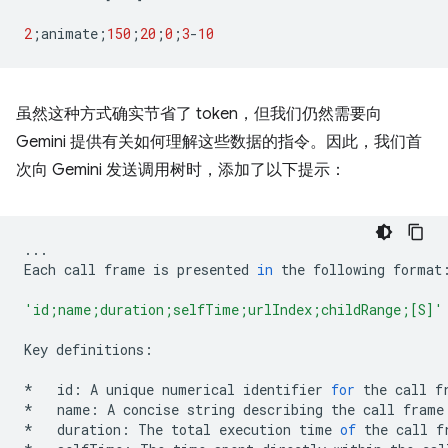
2
;
animate
;
150
;
20
;
0
;
3
-
10
虽然这种方式确实节省了 token，但我们仍然需要向
Gemini 提供有关如何理解这些数据的指令。因此，我们首
次向 Gemini 发送调用树时，添加了以下提示：
...
Each
call
frame
is
presented
in
the
following
format
'id;name;duration;selfTime;urlIndex;childRange;[S]'
Key
definitions
:
*
id
:
A
unique
numerical
identifier
for
the
call
f
*
name
:
A
concise
string
describing
the
call
frame
*
duration
:
The
total
execution
time
of
the
call
f