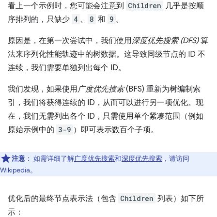
看上一个示例时，您可能会注意到
Children
几乎是按顺
序排列的，只缺少
4
、
8
和
9
。
原因是，在第一次尝试中，我们使用
深度优先搜索 (DFS)
算
法来序列化性能轨迹中的树数据。这导致同级节点的 ID 不
连续，我们需要单独列出每个 ID。
我们发现，如果使用
广度优先搜索
(BFS) 重新为树编制索
引，我们将获得连续的 ID，从而可以进行另一项优化。现
在，我们无需列出各个 ID，只需使用单个紧凑范围（例如
原始示例中的
3-9
）即可表示数百个子项。
注意
：
如需详细了解
广度优先搜索
和
深度优先搜索
，请访问
Wikipedia。
优化后的最终节点表示法（包含
Children
列表）如下所
示：