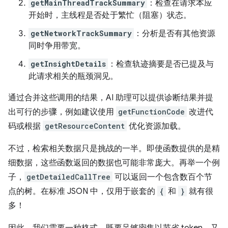
getMainThreadTrackSummary
：检查在请求本应
开始时，主线程是否处于繁忙（阻塞）状态。
getNetworkTrackSummary
：分析是否有其他资源
同时争用带宽。
getInsightDetails
：检查轨迹摘要是否已提及与
此请求相关的瓶颈洞见。
通过合并这些调用的结果，AI 助理可以提供诊断结果并提
出可行的步骤，例如建议使用
getFunctionCode
改进代
码或根据
getResourceContent
优化资源加载。
不过，检索相关数据只是挑战的一半。即使函数提供的是精
细数据，这些函数返回的数据也可能非常庞大。再举一个例
子，
getDetailedCallTree
可以返回一个包含数百个节
点的树。在标准 JSON 中，仅用于嵌套的
{
和
}
就有很
多！