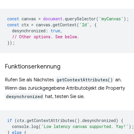
const
canvas
=
document
.
querySelector
(
'myCanvas'
);
const
ctx
=
canvas
.
getContext
(
'2d'
,
{
desynchronized
:
true
,
// Other options. See below.
});
Funktionserkennung
Rufen Sie als Nächstes
getContextAttributes()
an.
Wenn das zurückgegebene Attributobjekt die Property
desynchronized
hat, testen Sie sie.
if
(
ctx
.
getContextAttributes
().
desynchronized
)
{
console
.
log
(
'Low latency canvas supported. Yay!'
);
}
else
{