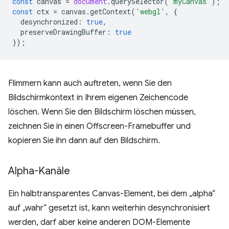
const
canvas
=
document
.
querySelector
(
'myCanvas'
);
const
ctx
=
canvas
.
getContext
(
'webgl'
,
{
desynchronized
:
true
,
preserveDrawingBuffer
:
true
});
Flimmern kann auch auftreten, wenn Sie den
Bildschirmkontext in Ihrem eigenen Zeichencode
löschen. Wenn Sie den Bildschirm löschen müssen,
zeichnen Sie in einen Offscreen-Framebuffer und
kopieren Sie ihn dann auf den Bildschirm.
Alpha-Kanäle
Ein halbtransparentes Canvas-Element, bei dem „alpha“
auf „wahr“ gesetzt ist, kann weiterhin desynchronisiert
werden, darf aber keine anderen DOM-Elemente