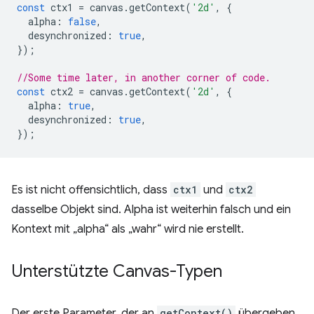
const
ctx1
=
canvas
.
getContext
(
'2d'
,
{
alpha
:
false
,
desynchronized
:
true
,
});
//Some time later, in another corner of code.
const
ctx2
=
canvas
.
getContext
(
'2d'
,
{
alpha
:
true
,
desynchronized
:
true
,
});
Es ist nicht offensichtlich, dass
ctx1
und
ctx2
dasselbe Objekt sind. Alpha ist weiterhin falsch und ein
Kontext mit „alpha“ als „wahr“ wird nie erstellt.
Unterstützte Canvas-Typen
Der erste Parameter, der an
getContext()
übergeben