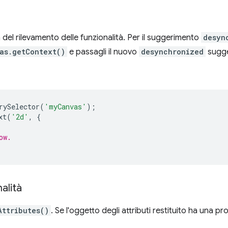
a del rilevamento delle funzionalità. Per il suggerimento
desyn
as.getContext()
e passagli il nuovo
desynchronized
sugge
rySelector
(
'myCanvas'
);
xt
(
'2d'
,
{
ow.
alità
Attributes()
. Se l'oggetto degli attributi restituito ha una p