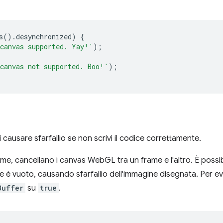
s
().
desynchronized
)
{
canvas supported. Yay!'
);
canvas not supported. Boo!'
);
 causare sfarfallio se non scrivi il codice correttamente.
me, cancellano i canvas WebGL tra un frame e l'altro. È possibil
re è vuoto, causando sfarfallio dell'immagine disegnata. Per 
Buffer
su
true
.