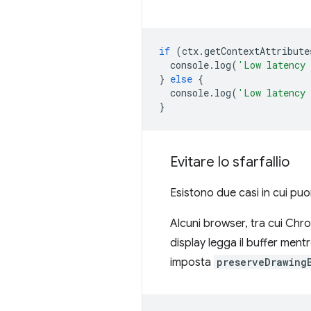
if
(
ctx
.
getContextAttribute
console
.
log
(
'Low latency 
}
else
{
console
.
log
(
'Low latency 
}
Evitare lo sfarfallio
Esistono due casi in cui puoi
Alcuni browser, tra cui Chro
display legga il buffer ment
imposta
preserveDrawing