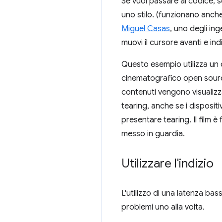
Se vuoi passare al codice, s
uno stilo. (funzionano anche
Miguel Casas
, uno degli in
muovi il cursore avanti e in
Questo esempio utilizza un c
cinematografico open source
contenuti vengono visuali
tearing, anche se i disposi
presentare tearing. Il film è
messo in guardia.
Utilizzare l'indizio
L'utilizzo di una latenza bass
problemi uno alla volta.