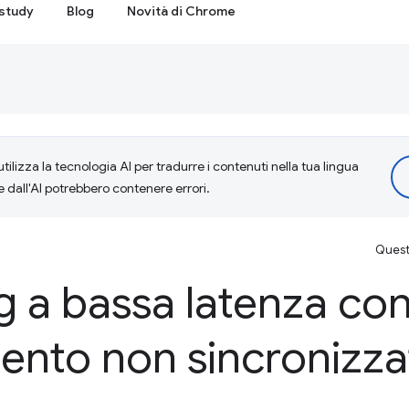
study
Blog
Novità di Chrome
tilizza la tecnologia AI per tradurre i contenuti nella tua lingua
e dall'AI potrebbero contenere errori.
Questa
 a bassa latenza con 
ento non sincronizza