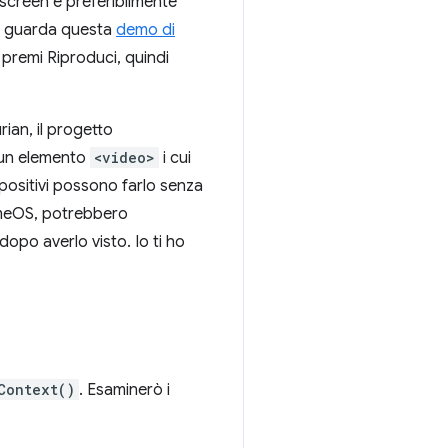
hscreen e preferibilmente
tri, guarda questa
demo di
 premi Riproduci, quindi
rian, il progetto
n un elemento
<video>
i cui
spositivi possono farlo senza
romeOS, potrebbero
dopo averlo visto. Io ti ho
Context()
. Esaminerò i