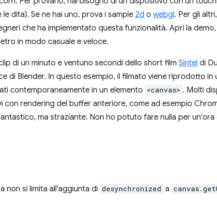
corri. Per provarlo, hai bisogno di un dispositivo con un touc
 le dita). Se ne hai uno, prova i sample
2d
o
webgl
. Per gli al
gegneri che ha implementato questa funzionalità. Apri la demo,
dietro in modo casuale e veloce.
lip di un minuto e ventuno secondi dello short film
Sintel
di Du
 di Blender. In questo esempio, il filmato viene riprodotto i
zzati contemporaneamente in un elemento
<canvas>
. Molti di
tivi con rendering del buffer anteriore, come ad esempio Ch
 fantastico, ma straziante. Non ho potuto fare nulla per un'ora 
a non si limita all'aggiunta di
desynchronized
a
canvas.get