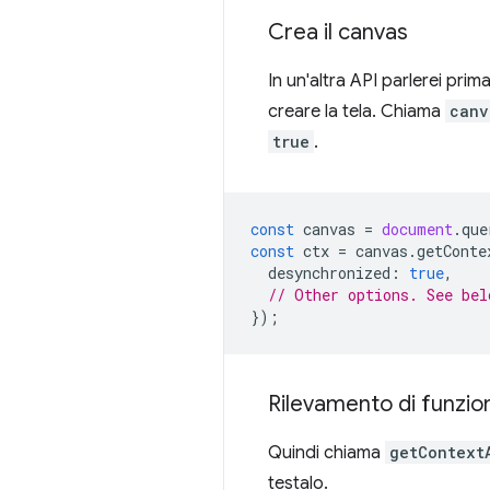
Crea il canvas
In un'altra API parlerei prim
creare la tela. Chiama
canv
true
.
const
canvas
=
document
.
que
const
ctx
=
canvas
.
getConte
desynchronized
:
true
,
// Other options. See bel
});
Rilevamento di funzion
Quindi chiama
getContext
testalo.