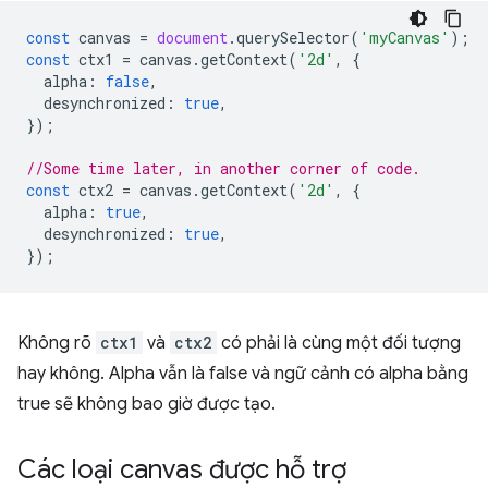
const
canvas
=
document
.
querySelector
(
'myCanvas'
);
const
ctx1
=
canvas
.
getContext
(
'2d'
,
{
alpha
:
false
,
desynchronized
:
true
,
});
//Some time later, in another corner of code.
const
ctx2
=
canvas
.
getContext
(
'2d'
,
{
alpha
:
true
,
desynchronized
:
true
,
});
Không rõ
ctx1
và
ctx2
có phải là cùng một đối tượng
hay không. Alpha vẫn là false và ngữ cảnh có alpha bằng
true sẽ không bao giờ được tạo.
Các loại canvas được hỗ trợ