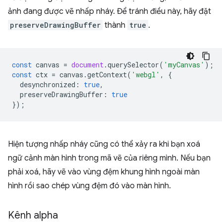
ảnh đang được vẽ nhấp nháy. Để tránh điều này, hãy đặt
preserveDrawingBuffer
thành
true
.
const
canvas
=
document
.
querySelector
(
'myCanvas'
);
const
ctx
=
canvas
.
getContext
(
'webgl'
,
{
desynchronized
:
true
,
preserveDrawingBuffer
:
true
});
Hiện tượng nhấp nháy cũng có thể xảy ra khi bạn xoá
ngữ cảnh màn hình trong mã vẽ của riêng mình. Nếu bạn
phải xoá, hãy vẽ vào vùng đệm khung hình ngoài màn
hình rồi sao chép vùng đệm đó vào màn hình.
Kênh alpha