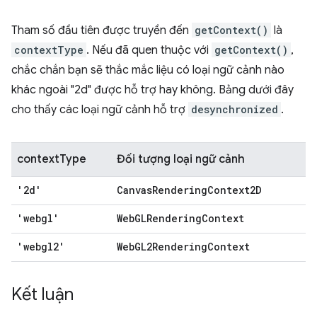
Tham số đầu tiên được truyền đến
getContext()
là
contextType
. Nếu đã quen thuộc với
getContext()
,
chắc chắn bạn sẽ thắc mắc liệu có loại ngữ cảnh nào
khác ngoài "2d" được hỗ trợ hay không. Bảng dưới đây
cho thấy các loại ngữ cảnh hỗ trợ
desynchronized
.
contextType
Đối tượng loại ngữ cảnh
'2d'
CanvasRenderingContext2D
'webgl'
WebGLRenderingContext
'webgl2'
WebGL2RenderingContext
Kết luận