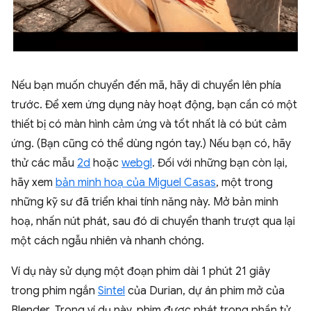
Nếu bạn muốn chuyển đến mã, hãy di chuyển lên phía
trước. Để xem ứng dụng này hoạt động, bạn cần có một
thiết bị có màn hình cảm ứng và tốt nhất là có bút cảm
ứng. (Bạn cũng có thể dùng ngón tay.) Nếu bạn có, hãy
thử các mẫu
2d
hoặc
webgl
. Đối với những bạn còn lại,
hãy xem
bản minh hoạ của Miguel Casas
, một trong
những kỹ sư đã triển khai tính năng này. Mở bản minh
hoạ, nhấn nút phát, sau đó di chuyển thanh trượt qua lại
một cách ngẫu nhiên và nhanh chóng.
Ví dụ này sử dụng một đoạn phim dài 1 phút 21 giây
trong phim ngắn
Sintel
của Durian, dự án phim mở của
Blender. Trong ví dụ này, phim được phát trong phần tử