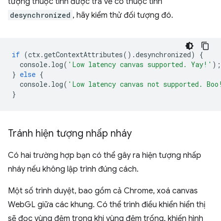
tượng thuộc tính được trả về có thuộc tính
desynchronized
, hãy kiểm thử đối tượng đó.
if
(
ctx
.
getContextAttributes
().
desynchronized
)
{
console
.
log
(
'Low latency canvas supported. Yay!'
);
}
else
{
console
.
log
(
'Low latency canvas not supported. Boo
}
Tránh hiện tượng nhấp nháy
Có hai trường hợp bạn có thể gây ra hiện tượng nhấp
nháy nếu không lập trình đúng cách.
Một số trình duyệt, bao gồm cả Chrome, xoá canvas
WebGL giữa các khung. Có thể trình điều khiển hiển thị
sẽ đọc vùng đệm trong khi vùng đệm trống, khiến hình