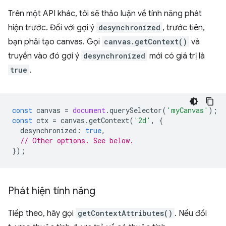
Trên một API khác, tôi sẽ thảo luận về tính năng phát
hiện trước. Đối với gợi ý
desynchronized
, trước tiên,
bạn phải tạo canvas. Gọi
canvas.getContext()
và
truyền vào đó gợi ý
desynchronized
mới có giá trị là
true
.
const
canvas
=
document
.
querySelector
(
'myCanvas'
);
const
ctx
=
canvas
.
getContext
(
'2d'
,
{
desynchronized
:
true
,
// Other options. See below.
});
Phát hiện tính năng
Tiếp theo, hãy gọi
getContextAttributes()
. Nếu đối