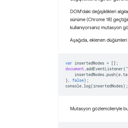
DOM'daki değişiklikleri algı
sürüme (Chrome 18) geçtiğind
kullanıyorsanız mutasyon göz
Aşağıda, eklenen düğümleri mu
var
insertedNodes
=
[];
document
.
addEventListener
(
insertedNodes
.
push
(
e
.
ta
},
false
);
console
.
log
(
insertedNodes
);
Mutasyon gözlemcileriyle b