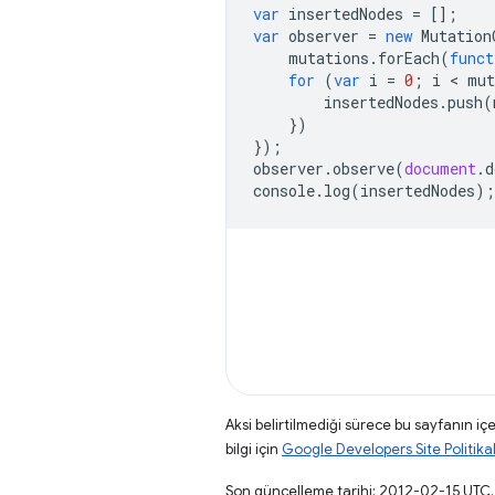
var
insertedNodes
=
[];
var
observer
=
new
Mutation
mutations
.
forEach
(
funct
for
(
var
i
=
0
;
i
 < 
mut
insertedNodes
.
push
(
})
});
observer
.
observe
(
document
.
d
console
.
log
(
insertedNodes
);
Aksi belirtilmediği sürece bu sayfanın içe
bilgi için
Google Developers Site Politikal
Son güncelleme tarihi: 2012-02-15 UTC.