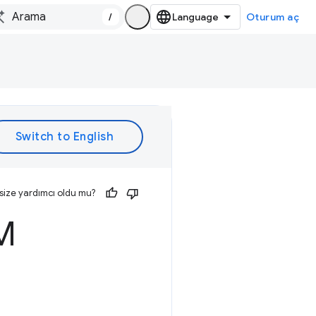
/
Oturum aç
size yardımcı oldu mu?
M