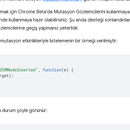
lamak için Chrome Beta'da Mutasyon Gözlemcilerini kullanmaya b
e kullanmaya hazır olabilirsiniz. Şu anda desteği sonlandırılan
lemcilerine geçiş yapmanız yeterlidir.
tasyon etkinlikleriyle listelemenin bir örneği verilmiştir:
"DOMNodeInserted"
,
function
(
e
)
{
rget
);
u durum şöyle görünür: