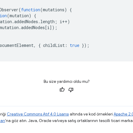
Observer
(
function
(
mutations
)
{
ion
(
mutation
)
{
ation
.
addedNodes
.
length
;
i
++
)
mutation
.
addedNodes
[
i
]);
ocumentElement
,
{
childList
:
true
});
Bu size yardımcı oldu mu?
riği
Creative Commons Atıf 4.0 Lisansı
altında ve kod örnekleri
Apache 2.0
arı
'na göz atın. Java, Oracle ve/veya satış ortaklarının tescilli ticari markas