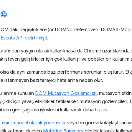
rin DOM'daki değişikliklere (ör.DOMNodeRemoved, DOMAttrModifi
Events API belirtilmişti
.
i tarafından yaygın olarak kullanılmasa da Chrome uzantılarında 
 isteyen geliştiriciler için çok kullanışlı ve popüler bir kullanım
ı olsa da aynı zamanda bazı performans sorunları oluşturur. Etki
 da istenmeyen bazı tarayıcı hatalarına neden olur.
ullanıma sunulan
DOM Mutasyon Gözlemcileri
, mutasyon etkinli
işiklik için yavaş etkinlikler tetiklerken mutasyon gözlemcileri
ilen geri çağırma işlevlerini kullanarak daha hızlıdır.
istesini manuel olarak yönetebilir
veya bu görevi kolaylaştıran 
nilirlik katmanı ekleyen
Mutation Summary
gibi bir kitaplık kullanab