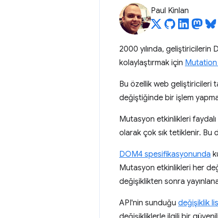
Paul Kinlan
2000 yılında, geliştiricile
kolaylaştırmak için
Mutation 
Bu özellik web geliştiriciler
değiştiğinde bir işlem yapmak
Mutasyon etkinlikleri faydal
olarak çok sık tetiklenir. Bu
DOM4 spesifikasyonunda
k
Mutasyon etkinlikleri her değ
değişiklikten sonra yayınlanab
API'nin sunduğu
değişiklik l
değişikliklerle ilgili bir güve