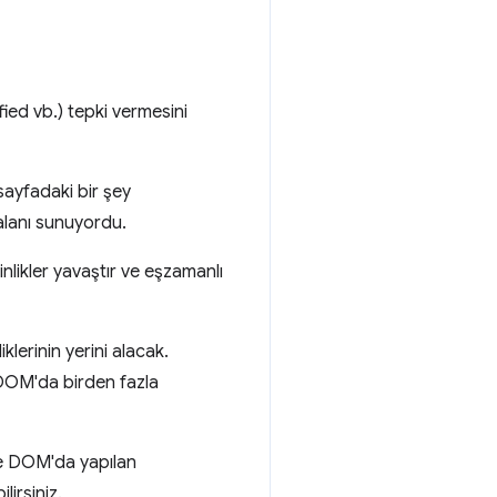
ed vb.) tepki vermesini
sayfadaki bir şey
 alanı sunuyordu.
nlikler yavaştır ve eşzamanlı
klerinin yerini alacak.
, DOM'da birden fazla
ve DOM'da yapılan
ilirsiniz.