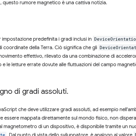
o, questo rumore magnetico è una cattiva notizia.
impostazione predefinita i gradi inclusi in
DeviceOrientati
di coordinate della Terra. Ciò significa che gli
DeviceOrienta
 movimento effettivo, rilevato da una combinazione di acceler
 e le letture errate dovute alle fluttuazioni del campo magne
no di gradi assoluti
.
aScript che deve utilizzare gradi assoluti, ad esempio nell'am
ve essere mappata direttamente sul mondo fisico, non disper
l magnetometro di un dispositivo, è disponibile tramite un n
te
. Dal punto di vista dello sviluppatore, è analogo al valore