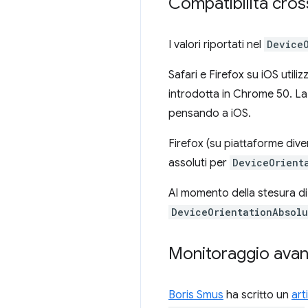
Compatibilità cro
I valori riportati nel
Device
Safari e Firefox su iOS utili
introdotta in Chrome 50. La
pensando a iOS.
Firefox (su piattaforme diver
assoluti per
DeviceOrient
Al momento della stesura di
DeviceOrientationAbsolu
Monitoraggio avan
Boris Smus
ha scritto un
art