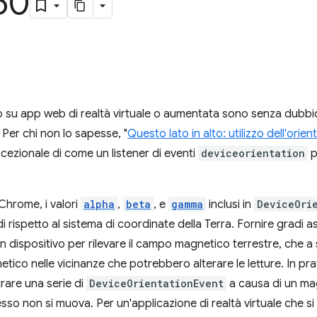
50
no su app web di realtà virtuale o aumentata sono senza dubbio
. Per chi non lo sapesse, "
Questo lato in alto: utilizzo dell'ori
ezionale di come un listener di eventi
deviceorientation
p
 Chrome, i valori
alpha
,
beta
, e
gamma
inclusi in
DeviceOri
 rispetto al sistema di coordinate della Terra. Fornire gradi asso
n dispositivo per rilevare il campo magnetico terrestre, che a
tico nelle vicinanze che potrebbero alterare le letture. In p
rare una serie di
DeviceOrientationEvent
a causa di un mag
esso non si muova. Per un'applicazione di realtà virtuale che s