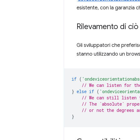
esistente, con la garanzia c
Rilevamento di ciò
Gli sviluppatori che preferis
stanno utilizzando un brow
if
(
'ondeviceorientationabs
// We can listen for th
}
else
if
(
'ondeviceorienta
// We can still listen 
// The `absolute` prope
// or not the degrees a
}