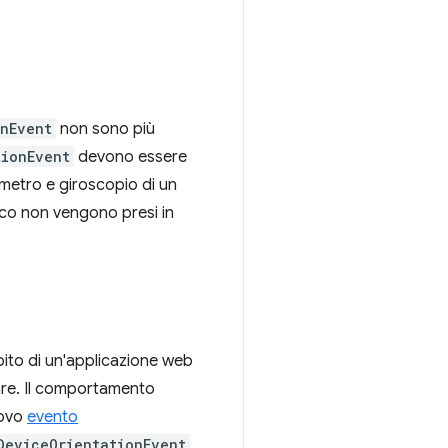
onEvent
non sono più
tionEvent
devono essere
ometro e giroscopio di un
tico non vengono presi in
bito di un'applicazione web
are. Il comportamento
uovo
evento
DeviceOrientationEvent