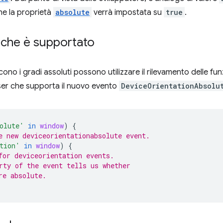
he la proprietà
absolute
verrà impostata su
true
.
 che è supportato
cono i gradi assoluti possono utilizzare il rilevamento delle fu
ser che supporta il nuovo evento
DeviceOrientationAbsolu
olute'
in
window
)
{
e new deviceorientationabsolute event.
tion'
in
window
)
{
for deviceorientation events.
rty of the event tells us whether
re absolute.