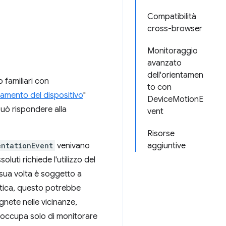
Compatibilità
cross-browser
Monitoraggio
avanzato
dell'orientamen
 familiari con
to con
entamento del dispositivo
"
DeviceMotionE
uò rispondere alla
vent
Risorse
entationEvent
venivano
aggiuntive
luti richiede l'utilizzo del
 sua volta è soggetto a
ratica, questo potrebbe
nete nelle vicinanze,
i occupa solo di monitorare