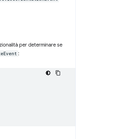
nzionalità per determinare se
teEvent
: