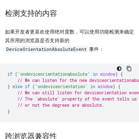
检测支持的内容
如果开发者更喜欢使用绝对度数，可以使用功能检测来确定
其所用的浏览器是否支持新的
DeviceOrientationAbsoluteEvent
事件：
if
(
'ondeviceorientationabsolute'
in
window
)
{
// We can listen for the new deviceorientationabs
}
else
if
(
'ondeviceorientation'
in
window
)
{
// We can still listen for deviceorientation even
// The `absolute` property of the event tells us
// or not the degrees are absolute.
}
跨浏览器兼容性