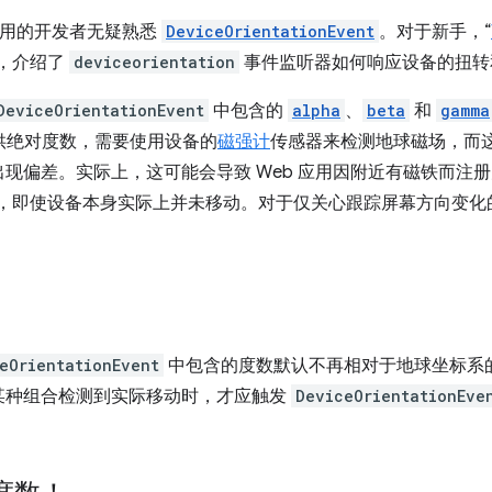
 应用的开发者无疑熟悉
DeviceOrientationEvent
。对于新手，“
览，介绍了
deviceorientation
事件监听器如何响应设备的扭转
DeviceOrientationEvent
中包含的
alpha
、
beta
和
gamma
供绝对度数，需要使用设备的
磁强计
传感器来检测地球磁场，而
现偏差。实际上，这可能会导致 Web 应用因附近有磁铁而注
，即使设备本身实际上并未移动。对于仅关心跟踪屏幕方向变化
eOrientationEvent
中包含的度数默认不再相对于地球坐标系
某种组合检测到实际移动时，才应触发
DeviceOrientationEve
。