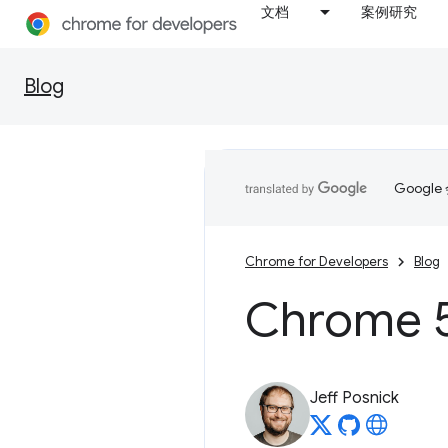
文档
案例研究
Blog
Goog
Chrome for Developers
Blog
Chrom
Jeff Posnick