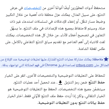
ستحفظ أدوات المطوّرين أيضًا أنواعًا أخرى من
التخصيصات
في عرض
التتبّع. على سبيل المثال، يمكنك عزل منطقة ذات أهمية من خلال التكبير
وضبط مسار تنقّل، أو إخفاء الإدخالات في تسلسلات استدعاء غير ذات
صلة، وسيتم الاحتفاظ بجميع هذه الإعدادات في ملف التتبّع، ما يسهّل
التعاون في تصحيح أخطاء الأداء. من خلال كل هذه التخصيصات، يمكنك
لفت الانتباه إلى أهم العناصر مع تقديم سياق التتبّع التفاعلي بالكامل، على
عكس لقطة الشاشة.
ملاحظة:
يمكنك مشاركة عمليات التتبّع المُشارَك عليها تعليقات توضيحية عند الإبلاغ عن
المشاكل على
crbug.com
لمساعدة فريق Chrome في فهم المشكلة التي تواجهك بدقة.
للحفاظ على التعليقات التوضيحية والتخصيصات الأخرى، انقر على الخيار
حفظ التتبُّع
ضمن رمز التنزيل
download
. عند تحميل أحد عمليات التتبّع،
سيتضمّن جميع هذه التخصيصات. الحفظ مع التعليقات التوضيحية هو
الخيار التلقائي، ولكن إذا أردت حفظ ملف التتبّع الأوّلي فقط، اختَر الخيار
حفظ بيانات التتبّع بدون التعليقات التوضيحية
.