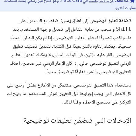
ملاحظة:
جرِّب ذلك بنفسك
في Trace Cafe، وهو منتج غير رسمي يمكنه استضافة
عمليات التتبّع.
لإضافة تعليق توضيحي إلى نطاق زمني
: اضغط مع الاستمرار على
Shift
واسحب من بداية التفاعل إلى تعديل واجهة المستخدم. بعد
ذلك، اكتب تصنيفًا لإنشاء التعليق التوضيحي. إذا لم يكن النطاق المحدّد
صحيحًا، يمكنك إلغاؤه بالنقر بعيدًا قبل الكتابة. لتعديل تصنيف تعليق
توضيحي، انقر عليه مرّتين. في الوقت الحالي، لا يمكنك تعديل النطاق
الزمني لتعليق توضيحي حالي. إذا كان الإطار الزمني غير صحيح، احذف
التعليق التوضيحي وأنشئ تعليقًا توضيحيًا جديدًا.
باستخدام هذا التعليق التوضيحي، ستتمكّن من الاطّلاع بشكل أوضح على
كل الأعمال التي يجب إجراؤها قبل التغيير المرئي للمستخدم، ما يتيح لك
التركيز على تصحيح الأخطاء وفقًا لذلك.
الإدخالات التي تتضمّن تعليقات توضيحية