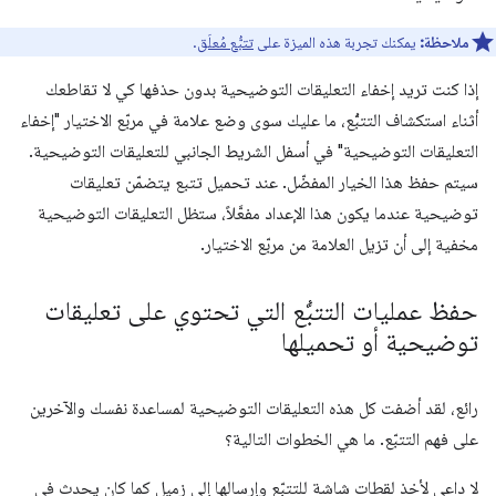
ملاحظة:
يمكنك تجربة هذه الميزة على
تتبُّع مُعلَق
.
إذا كنت تريد إخفاء التعليقات التوضيحية بدون حذفها كي لا تقاطعك
أثناء استكشاف التتبُّع، ما عليك سوى وضع علامة في مربّع الاختيار "إخفاء
التعليقات التوضيحية" في أسفل الشريط الجانبي للتعليقات التوضيحية.
سيتم حفظ هذا الخيار المفضّل. عند تحميل تتبع يتضمّن تعليقات
توضيحية عندما يكون هذا الإعداد مفعَّلاً، ستظل التعليقات التوضيحية
مخفية إلى أن تزيل العلامة من مربّع الاختيار.
حفظ عمليات التتبُّع التي تحتوي على تعليقات
توضيحية أو تحميلها
رائع، لقد أضفت كل هذه التعليقات التوضيحية لمساعدة نفسك والآخرين
على فهم التتبّع. ما هي الخطوات التالية؟
لا داعي لأخذ لقطات شاشة للتتبّع وإرسالها إلى زميل كما كان يحدث في