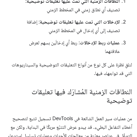
النطاقات الزمنية التي تمت عليها تعليقات توضيحية
:
تصنيف أي نطاق زمني في المخطط الزمني
الإدخالات التي تمت عليها تعليقات توضيحية
: إضافة
تصنيف إلى أي إدخال في المخطط الزمني
عمليات ربط الإدخالات
: ربط أي إدخالَين بسهم لعرض
علاقتهما
لنلقِ نظرة على كل نوع من أنواع التعليقات التوضيحية والسيناريوهات
التي قد تواجهك فيها.
النطاقات الزمنية المُشارَك فيها تعليقات
توضيحية
من عمليات سير العمل الشائعة في DevTools تسجيل تتبع لتصحيح
أخطاء التفاعل البطيء. قد يبدو عرض التتبّع مربكًا في البداية، ولكن مع
التوغّل في عناصر معيّنة من معالِجات الأحداث وعمليات تسلسل استدعاء