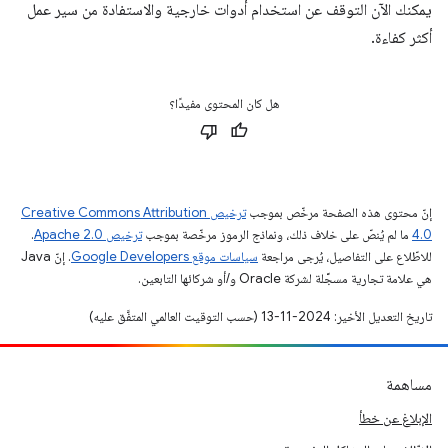
يمكنك الآن التوقف عن استخدام أدوات خارجية والاستفادة من سير عمل
أكثر كفاءة.
هل كان المحتوى مفيدًا؟
إنّ محتوى هذه الصفحة مرخّص بموجب
ترخيص Creative Commons Attribution
4.0‏
ما لم يُنصّ على خلاف ذلك، ونماذج الرموز مرخّصة بموجب
ترخيص Apache 2.0‏
.
للاطّلاع على التفاصيل، يُرجى مراجعة
سياسات موقع Google Developers‏
. إنّ Java
هي علامة تجارية مسجَّلة لشركة Oracle و/أو شركائها التابعين.
تاريخ التعديل الأخير: 2024-11-13 (حسب التوقيت العالمي المتفَّق عليه)
مساهمة
الإبلاغ عن خطأ