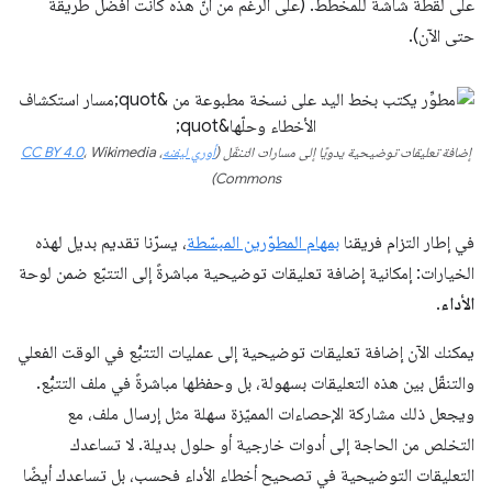
على لقطة شاشة للمخطط. (على الرغم من أنّ هذه كانت أفضل طريقة
حتى الآن).
إضافة تعليقات توضيحية يدويًا إلى مسارات التنقّل (
أوري ليفنه
،
، Wikimedia
CC BY 4.0
Commons)
في إطار التزام فريقنا
بمهام المطوّرين المبسّطة
، يسرّنا تقديم بديل لهذه
الخيارات: إمكانية إضافة تعليقات توضيحية مباشرةً إلى التتبّع ضمن لوحة
الأداء
.
يمكنك الآن إضافة تعليقات توضيحية إلى عمليات التتبُّع في الوقت الفعلي
والتنقّل بين هذه التعليقات بسهولة، بل وحفظها مباشرةً في ملف التتبُّع.
ويجعل ذلك مشاركة الإحصاءات المميّزة سهلة مثل إرسال ملف، مع
التخلص من الحاجة إلى أدوات خارجية أو حلول بديلة. لا تساعدك
التعليقات التوضيحية في تصحيح أخطاء الأداء فحسب، بل تساعدك أيضًا