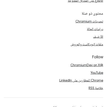
الاطّلاع على المشاكل المفتوحة
محتوى ذو صلة
تحديثات Chromium
دراسات الحالة
الأرشيف
ملفات البودكاست والعروض
Follow
@ChromiumDev on X
YouTube
Chrome للمطوّرين على LinkedIn
خلاصة RSS