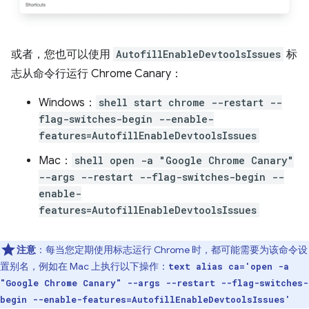
或者，您也可以使用
AutofillEnableDevtoolsIssues
标
志从命令行运行 Chrome Canary：
Windows：
shell start chrome --restart --
flag-switches-begin --enable-
features=AutofillEnableDevtoolsIssues
Mac：
shell open -a "Google Chrome Canary"
--args --restart --flag-switches-begin --
enable-
features=AutofillEnableDevtoolsIssues
注意
：每当您定期使用标志运行 Chrome 时，都可能需要为该命令设
置别名，例如在 Mac 上执行以下操作：
text alias ca='open -a
"Google Chrome Canary" --args --restart --flag-switches-
begin --enable-features=AutofillEnableDevtoolsIssues'