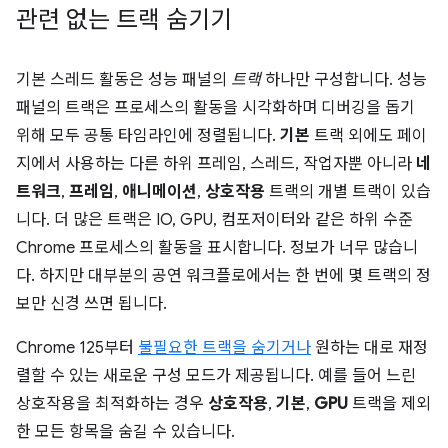
관련 없는 트랙 숨기기
기본 스레드 활동은 성능 패널의
트랙
하나만 구성합니다. 성능
패널의 트랙은 프로세스의 활동을 시각화하며 디버깅을 돕기
위해 모두 공통 타임라인에 정렬됩니다.
기본
트랙 외에도 페이
지에서 사용하는 다른 하위 프레임, 스레드, 작업자뿐 아니라
네
트워크
,
프레임
,
애니메이션
,
상호작용
트랙의 개별 트랙이 있습
니다. 더 많은 트랙은 IO, GPU, 컴포저이터와 같은 하위 수준
Chrome 프로세스의 활동을 표시합니다. 정보가 너무 많습니
다. 하지만 대부분의 공연 워크플로에서는 한 번에 몇 트랙의 정
보만 신경 쓰면 됩니다.
Chrome 125부터
불필요한 트랙을 숨기거나
원하는 대로 재정
렬할 수 있는 새로운 구성 모드가 제공됩니다. 예를 들어 느린
상호작용을 최적화하는 경우
상호작용
,
기본
,
GPU
트랙을 제외
한 모든 항목을 숨길 수 있습니다.