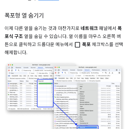
폭포형 열 숨기기
이제 다른 열을 숨기는 것과 마찬가지로
네트워크
패널에서
폭
포식 구조
열을 숨길 수 있습니다. 열 이름을 마우스 오른쪽 버
check_box_outline_blank
튼으로 클릭하고 드롭다운 메뉴에서
폭포
체크박스를 선택
해제합니다.