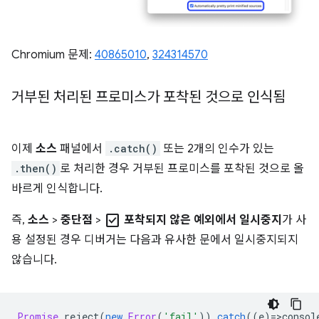
Chromium 문제:
40865010
,
324314570
거부된 처리된 프로미스가 포착된 것으로 인식됨
이제
소스
패널에서
.catch()
또는 2개의 인수가 있는
.then()
로 처리한 경우 거부된 프로미스를 포착된 것으로 올
바르게 인식합니다.
check_box
즉,
소스
>
중단점
>
포착되지 않은 예외에서 일시중지
가 사
용 설정된 경우 디버거는 다음과 유사한 문에서 일시중지되지
않습니다.
Promise
.
reject
(
new
Error
(
'fail'
)).
catch
((
e
)
=
>
consol