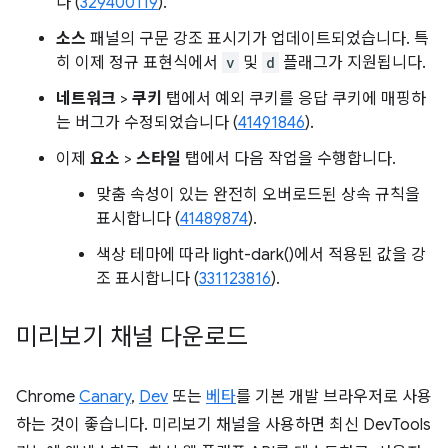
다 (
329400119
).
소스
패널의 구문 강조 표시기가 업데이트되었습니다. 특
히 이제 정규 표현식에서
v
및
d
플래그가 지원됩니다.
네트워크
>
쿠키
탭에서 예외 쿠키를 응답 쿠키에 매핑하
는 버그가 수정되었습니다 (
41491846
).
이제
요소
>
스타일
탭에서 다음 작업을 수행합니다.
맞춤 속성이 있는 완전히 오버로드된 상속 규칙을
표시합니다 (
41489874
).
색상 테마에 따라 light-dark()에서 적용된 값을 강
조 표시합니다 (
331123816
).
미리보기 채널 다운로드
Chrome
Canary
,
Dev
또는
베타
를 기본 개발 브라우저로 사용
하는 것이 좋습니다. 미리보기 채널을 사용하면 최신 DevTools