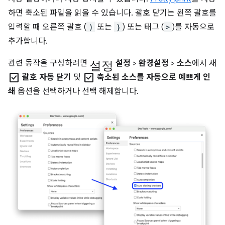
하면 축소된 파일을 읽을 수 있습니다. 괄호 닫기는 왼쪽 괄호를
입력할 때 오른쪽 괄호 (
)
또는
}
) 또는 태그 (
>
)를 자동으로
추가합니다.
설정
관련 동작을 구성하려면
설정
>
환경설정
>
소스
에서 새
check_box
check_box
괄호 자동 닫기
및
축소된 소스를 자동으로 예쁘게 인
쇄
옵션을 선택하거나 선택 해제합니다.