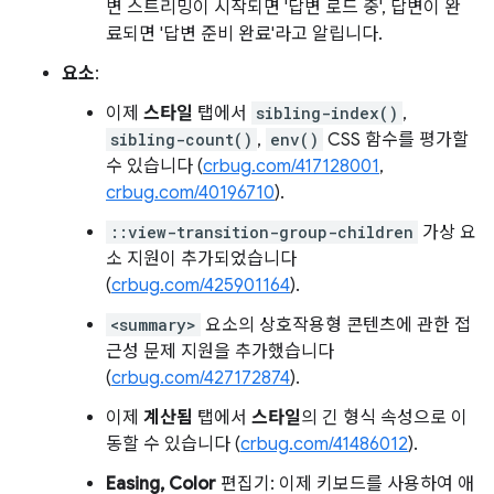
변 스트리밍이 시작되면 '답변 로드 중', 답변이 완
료되면 '답변 준비 완료'라고 알립니다.
요소
:
이제
스타일
탭에서
sibling-index()
,
sibling-count()
,
env()
CSS 함수를 평가할
수 있습니다 (
crbug.com/417128001
,
crbug.com/40196710
).
::view-transition-group-children
가상 요
소 지원이 추가되었습니다
(
crbug.com/425901164
).
<summary>
요소의 상호작용형 콘텐츠에 관한 접
근성 문제 지원을 추가했습니다
(
crbug.com/427172874
).
이제
계산됨
탭에서
스타일
의 긴 형식 속성으로 이
동할 수 있습니다 (
crbug.com/41486012
).
Easing, Color
편집기: 이제 키보드를 사용하여 애