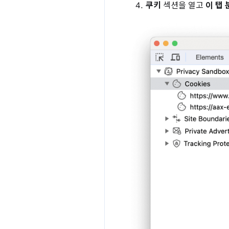
쿠키
섹션을 열고
이 탭 