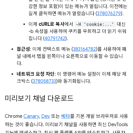
감한 정보 포함)이 있는 메뉴가 열립니다. 이전에는
길게 클릭하면 메뉴가 열렸습니다 (
378076279
).
이제
cURL로 복사
에서
-H 'cookie:...'
대신
-b 속성을 사용하여 쿠키를 우회하고 더 읽기 쉬워
집니다 (
40791742
).
접근성
: 이제 컨텍스트 메뉴 (
383164782
)를 사용하여 패
널 내에서 탭을 왼쪽이나 오른쪽으로 이동할 수 있습니
다.
네트워크 요청 차단
: 이 명령어 메뉴 설정이 이제 해당 체
크박스 (
378058733
)와 동기화됩니다.
미리보기 채널 다운로드
Chrome
Canary
,
Dev
또는
베타
를 기본 개발 브라우저로 사용
하는 것이 좋습니다. 미리보기 채널을 사용하면 최신 DevTools
기능에 액세스하고, 최신 웹 플랫폼 API를 테스트하고, 사용자