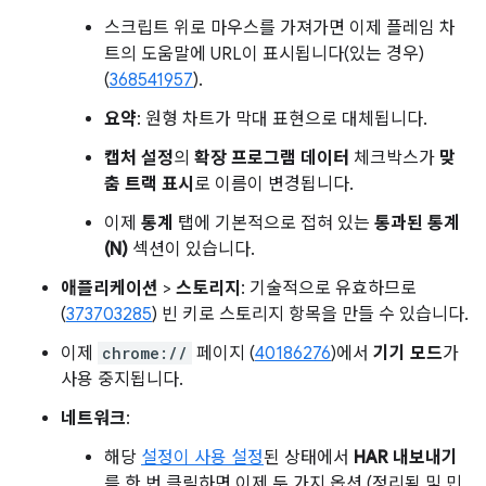
스크립트 위로 마우스를 가져가면 이제 플레임 차
트의 도움말에 URL이 표시됩니다(있는 경우)
(
368541957
).
요약
: 원형 차트가 막대 표현으로 대체됩니다.
캡처 설정
의
확장 프로그램 데이터
체크박스가
맞
춤 트랙 표시
로 이름이 변경됩니다.
이제
통계
탭에 기본적으로 접혀 있는
통과된 통계
(N)
섹션이 있습니다.
애플리케이션
>
스토리지
: 기술적으로 유효하므로
(
373703285
) 빈 키로 스토리지 항목을 만들 수 있습니다.
이제
chrome://
페이지 (
40186276
)에서
기기 모드
가
사용 중지됩니다.
네트워크
:
해당
설정이 사용 설정
된 상태에서
HAR 내보내기
를 한 번 클릭하면 이제 두 가지 옵션 (정리됨 및 민