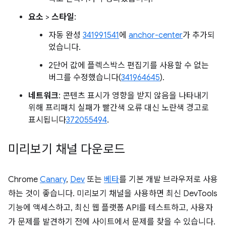
요소
>
스타일
:
자동 완성
341991541
에
anchor-center
가 추가되
었습니다.
2단어 값에 플렉스박스 편집기를 사용할 수 없는
버그를 수정했습니다(
341964645
).
네트워크
: 콘텐츠 표시가 영향을 받지 않음을 나타내기
위해 프리패치 실패가 빨간색 오류 대신 노란색 경고로
표시됩니다
372055494
.
미리보기 채널 다운로드
Chrome
Canary
,
Dev
또는
베타
를 기본 개발 브라우저로 사용
하는 것이 좋습니다. 미리보기 채널을 사용하면 최신 DevTools
기능에 액세스하고, 최신 웹 플랫폼 API를 테스트하고, 사용자
가 문제를 발견하기 전에 사이트에서 문제를 찾을 수 있습니다.