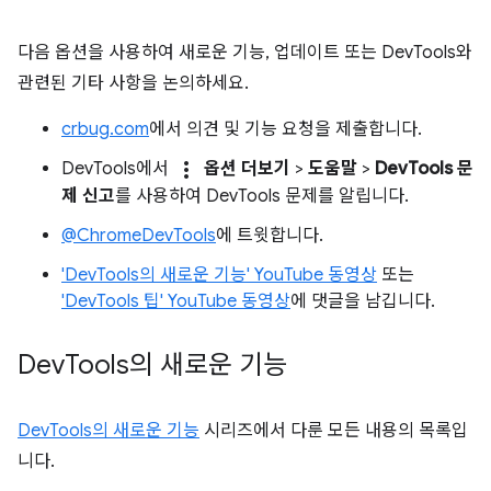
다음 옵션을 사용하여 새로운 기능, 업데이트 또는 DevTools와
관련된 기타 사항을 논의하세요.
crbug.com
에서 의견 및 기능 요청을 제출합니다.
more_vert
DevTools에서
옵션 더보기
>
도움말
>
DevTools 문
제 신고
를 사용하여 DevTools 문제를 알립니다.
@ChromeDevTools
에 트윗합니다.
'DevTools의 새로운 기능' YouTube 동영상
또는
'DevTools 팁' YouTube 동영상
에 댓글을 남깁니다.
Dev
Tools의 새로운 기능
DevTools의 새로운 기능
시리즈에서 다룬 모든 내용의 목록입
니다.