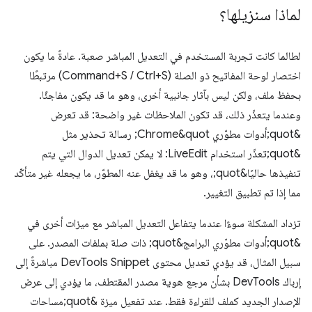
لماذا سنزيلها؟
لطالما كانت تجربة المستخدم في التعديل المباشر صعبة. عادةً ما يكون
اختصار لوحة المفاتيح ذو الصلة (Command+S / Ctrl+S) مرتبطًا
بحفظ ملف، ولكن ليس بآثار جانبية أخرى، وهو ما قد يكون مفاجئًا.
وعندما يتعذّر ذلك، قد تكون الملاحظات غير واضحة: قد تعرض
&quot;أدوات مطوّري Chrome&quot; رسالة تحذير مثل
&quot;تعذّر استخدام LiveEdit: لا يمكن تعديل الدوال التي يتم
تنفيذها حاليًا&quot;، وهو ما قد يغفل عنه المطوّر، ما يجعله غير متأكّد
مما إذا تم تطبيق التغيير.
تزداد المشكلة سوءًا عندما يتفاعل التعديل المباشر مع ميزات أخرى في
&quot;أدوات مطوّري البرامج&quot; ذات صلة بملفات المصدر. على
سبيل المثال، قد يؤدي تعديل محتوى DevTools Snippet مباشرةً إلى
إرباك DevTools بشأن مرجع هوية مصدر المقتطف، ما يؤدي إلى عرض
الإصدار الجديد كملف للقراءة فقط. عند تفعيل ميزة &quot;مساحات