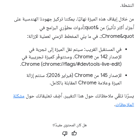
النشطة.
من خلال إيقاف هذه الميزة نهائيًا، يمكننا تركيز جهودنا الهندسية على
أجزاء أكثر تأثيرًا من &quot;أدوات مطوّري البرامج في
Chrome&quot;. في ما يلي المخطط الزمني لعملية الإزالة:
في المستقبل القريب: سيتم نقل الميزة إلى تجربة في
الإصدار 142 من Chrome، وستتوفّر كميزة تجريبية في
Chrome (chrome://flags/#devtools-live-edit).
الإصدار 145 من Chrome (فبراير 2026): ستتم إزالة
الميزة وعلامة Chrome المقابلة بالكامل.
يسرّنا تلقّي ملاحظاتك حول هذا التغيير. أضِف تعليقاتك حول
مشكلة
الملاحظات
.
هل كان المحتوى مفيدًا؟