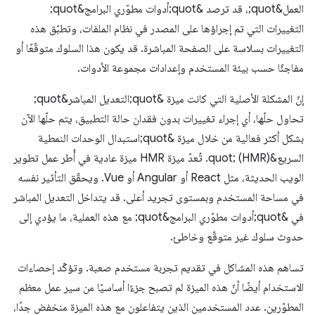
العمل&quot;، قد ترصد &quot;أدوات مطوّري البرامج&quot;
التغييرات التي تم إجراؤها على المصدر في نظام الملفات، وتطبّق هذه
التغييرات بسلاسة على الصفحة المباشرة. قد يكون هذا السلوك متوقّعًا أو
مفاجئًا حسب بيئة المستخدم وإعدادات مجموعة الأدوات.
إنّ المشكلة الأصلية التي كانت ميزة &quot;التعديل المباشر&quot;
تحاول حلّها، أي إجراء تغييرات بدون فقدان حالة التطبيق، يتم حلّها الآن
بشكل أكثر فعالية من خلال ميزة &quot;استبدال الوحدات النمطية
السريع&quot; (HMR). تُعدّ ميزة HMR ميزة عادية في أُطر عمل تطوير
الويب الحديثة، مثل React أو Angular أو Vue. ويحقّق التأثير نفسه
في مساحة المستخدم وبمستوى تجريد أعلى. قد يتداخل التعديل المباشر
في &quot;أدوات مطوّري البرامج&quot; مع هذه العملية، ما يؤدي إلى
حدوث سلوك غير متوقّع وخاطئ.
تساهم هذه المشاكل في تقديم تجربة مستخدم صعبة. وتؤكّد إحصاءات
الاستخدام أيضًا أنّ هذه الميزة لم تصبح جزءًا أساسيًا من سير عمل معظم
المطوّرين. عدد المستخدمين الذين يتفاعلون مع هذه الميزة منخفض جدًا،