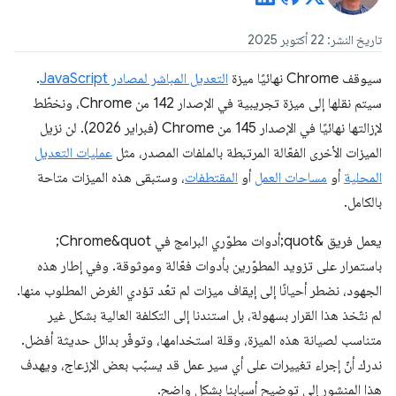
تاريخ النشر: 22 أكتوبر 2025
سيوقف Chrome نهائيًا ميزة
التعديل المباشر لمصادر JavaScript
.
سيتم نقلها إلى ميزة تجريبية في الإصدار 142 من Chrome، ونخطّط
لإزالتها نهائيًا في الإصدار 145 من Chrome (فبراير 2026). لن نزيل
الميزات الأخرى الفعّالة المرتبطة بالملفات المصدر، مثل
عمليات التعديل
المحلية
أو
مساحات العمل
أو
المقتطفات
، وستبقى هذه الميزات متاحة
بالكامل.
يعمل فريق &quot;أدوات مطوّري البرامج في Chrome&quot;
باستمرار على تزويد المطوّرين بأدوات فعّالة وموثوقة. وفي إطار هذه
الجهود، نضطر أحيانًا إلى إيقاف ميزات لم تعُد تؤدي الغرض المطلوب منها.
لم نتّخذ هذا القرار بسهولة، بل استندنا إلى التكلفة العالية بشكل غير
متناسب لصيانة هذه الميزة، وقلة استخدامها، وتوفّر بدائل حديثة أفضل.
ندرك أنّ إجراء تغييرات على أي سير عمل قد يسبّب بعض الإزعاج، ويهدف
هذا المنشور إلى توضيح أسبابنا بشكل واضح.