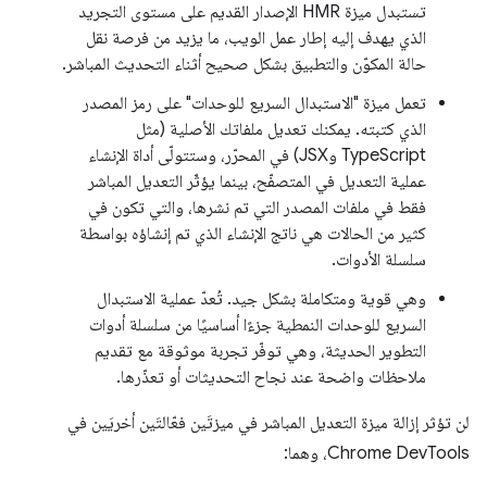
تستبدل ميزة HMR الإصدار القديم على مستوى التجريد
الذي يهدف إليه إطار عمل الويب، ما يزيد من فرصة نقل
حالة المكوّن والتطبيق بشكل صحيح أثناء التحديث المباشر.
تعمل ميزة "الاستبدال السريع للوحدات" على رمز المصدر
الذي كتبته. يمكنك تعديل ملفاتك الأصلية (مثل
TypeScript وJSX) في المحرّر، وستتولّى أداة الإنشاء
عملية التعديل في المتصفّح، بينما يؤثّر التعديل المباشر
فقط في ملفات المصدر التي تم نشرها، والتي تكون في
كثير من الحالات هي ناتج الإنشاء الذي تم إنشاؤه بواسطة
سلسلة الأدوات.
وهي قوية ومتكاملة بشكل جيد. تُعدّ عملية الاستبدال
السريع للوحدات النمطية جزءًا أساسيًا من سلسلة أدوات
التطوير الحديثة، وهي توفّر تجربة موثوقة مع تقديم
ملاحظات واضحة عند نجاح التحديثات أو تعذّرها.
لن تؤثر إزالة ميزة التعديل المباشر في ميزتَين فعّالتَين أخريَين في
Chrome DevTools، وهما: