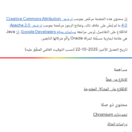
إنّ محتوى هذه الصفحة مرخّص بموجب
ترخيص Creative Commons Attribution
4.0‏
ما لم يُنصّ على خلاف ذلك، ونماذج الرموز مرخّصة بموجب
ترخيص Apache 2.0‏
.
للاطّلاع على التفاصيل، يُرجى مراجعة
سياسات موقع Google Developers‏
. إنّ Java
هي علامة تجارية مسجَّلة لشركة Oracle و/أو شركائها التابعين.
تاريخ التعديل الأخير: 2025-10-22 (حسب التوقيت العالمي المتفَّق عليه)
مساهمة
الإبلاغ عن خطأ
الاطّلاع على المشاكل المفتوحة
محتوى ذو صلة
تحديثات Chromium
دراسات الحالة