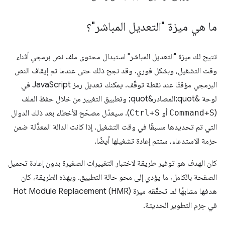
ما هي ميزة "التعديل المباشر"؟
تتيح لك ميزة "التعديل المباشر" استبدال محتوى ملف نص برمجي أثناء
وقت التشغيل، وبشكل فوري. وقد نجح ذلك حتى عندما تم إيقاف النص
البرمجي مؤقتًا عند نقطة توقّف. يمكنك تعديل رمز JavaScript في
لوحة &quot;المصادر&quot; وتطبيق التغيير من خلال حفظ الملف
(
Command+S
أو
Ctrl+S
). سيعدّل مصحّح الأخطاء بعد ذلك الدوال
التي تم تحديدها مسبقًا في وقت التشغيل. إذا كانت الدالة المعدَّلة ضمن
حزمة الاستدعاء، ستتم إعادة تشغيلها أيضًا.
كان الهدف هو توفير طريقة لاختبار التغييرات الصغيرة بدون إعادة تحميل
الصفحة بالكامل، ما يؤدي إلى محو حالة التطبيق. وبهذه الطريقة، كان
هدفها مشابهًا لما تحقّقه ميزة Hot Module Replacement (HMR)
في حِزم التطوير الحديثة.