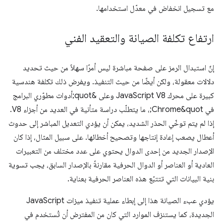
مع تسجيل انخفاض في معدّل استخدامها.
ارتفاع تكلفة الصيانة والتعقيد الفني
إنّ استبدال الرمز على صفحة مباشرة ليس أمرًا سهلاً من حيث تحديد
دلالات معقولة، ولكن أيضًا من حيث التنفيذ. ويفرض ذلك تكلفة هندسية
كبيرة على محرك JavaScript V8 وعلى &quot;أدوات مطوّري البرامج
في Chrome&quot;، ما يتطلّب دراسة متأنية في العديد من أجزاء V8.
إذا لم يتم توخّي الحذر الشديد، يمكن أن يؤدي التعديل المباشر إلى حدوث
أعطال يصعب إعادة إنتاجها وتصحيح أخطائها. على سبيل المثال، إذا كان
الإصدار الجديد من إحدى الدوال يحتوي على عدد مختلف من التعبيرات
العادية أو العناصر أو الدوال الحرفية مقارنةً بالإصدار السابق، يجب تسوية
بنية البيانات التي تتتبّع هذه العناصر الحرفية بعناية.
يؤدي عبء الصيانة هذا إلى إبطاء عملية تنفيذ ميزات JavaScript
الجديدة، كما يستنزف الموارد التي كان من المفترض أن تُستخدم في