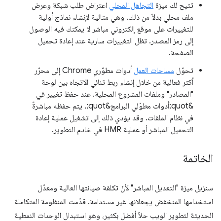
تتيح لك ميزة
التجاهل المحلي
اعتراض طلب شبكة وعرض
ملف محلي بدلاً من ذلك. وهي مثالية لإنشاء نماذج أولية
للتغييرات على موقع إلكتروني مباشر لا يمكنك فيه الوصول
إلى رمز المصدر. تظل التغييرات سارية عند إعادة تحميل
الصفحة.
تحوّل
مساحات العمل
أدوات مطوّري Chrome إلى محرّر
أكثر فعالية من خلال إنشاء ربط ثنائي الاتجاه بين لوحة
"المصادر" وملفات المشروع المحلية. عند حفظ تغيير في
&quot;أدوات مطوّلي البرامج&quot;، يتم حفظه مباشرةً
في نظام الملفات. وقد يؤدي ذلك إلى تشغيل عملية إعادة
التحميل المباشر أو عملية HMR في خادم التطوير.
الخاتمة
سنزيل ميزة "التعديل المباشر" لأنّ تكلفة صيانتها العالية ومعدّل
استخدامها المنخفض يجعلانها غير مستدامة. قدّمت المنظومة المتكاملة
الحديثة لتطوير الويب حلاً أفضل بكثير، وهو استبدال الوحدات النمطية