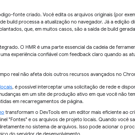
igo-fonte criado. Você edita os arquivos originais (por exem
a de build processa a atualização no navegador. Já a edição 
plantados, que, em muitos casos, são a saída de build gerada
ntegrado. O HMR é uma parte essencial da cadeia de ferram
uma experiência confiável com feedback claro quando as at
mpo real não afeta dois outros recursos avançados no Chro
locais
, é possível interceptar uma solicitação de rede e dispon
r mudanças em um site de produção ativo em que você não te
idas em recarregamentos de página.
ho
transformam o DevTools em um editor mais eficiente ao cr
painel "Fontes" e os arquivos de projeto locais. Quando você
 diretamente no sistema de arquivos. Isso pode acionar o pr
ico do servidor de desenvolvimento.