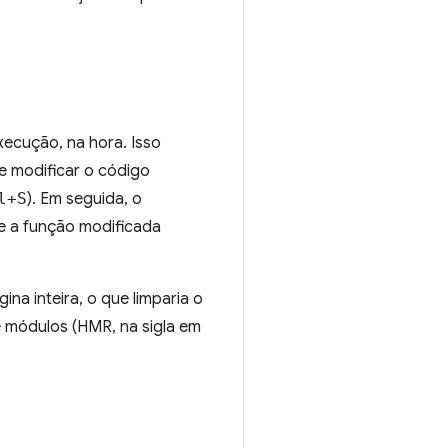
xecução, na hora. Isso
 modificar o código
l+S
). Em seguida, o
e a função modificada
a inteira, o que limparia o
e módulos (HMR, na sigla em