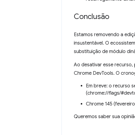
Conclusão
Estamos removendo a ediçã
insustentável. O ecossist
substituição de módulo din
Ao desativar esse recurso
Chrome DevTools. O cronog
Em breve: o recurso 
(chrome://flags/#devto
Chrome 145 (fevereiro
Queremos saber sua opiniã