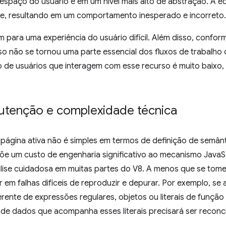
espaço do usuário e em um nível mais alto de abstração. A e
ele, resultando em um comportamento inesperado e incorreto.
 para uma experiência do usuário difícil. Além disso, confo
rso não se tornou uma parte essencial dos fluxos de trabalho
 de usuários que interagem com esse recurso é muito baixo
utenção e complexidade técnica
 página ativa não é simples em termos de definição de semâ
õe um custo de engenharia significativo ao mecanismo JavaS
lise cuidadosa em muitas partes do V8. A menos que se tome
 em falhas difíceis de reproduzir e depurar. Por exemplo, se
erente de expressões regulares, objetos ou literais de fun
a de dados que acompanha esses literais precisará ser reconc