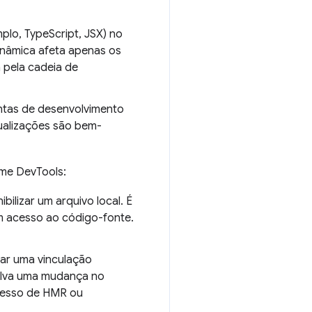
plo, TypeScript, JSX) no
dinâmica afeta apenas os
 pela cadeia de
entas de desenvolvimento
ualizações são bem-
me DevTools:
ibilizar um arquivo local. É
m acesso ao código-fonte.
iar uma vinculação
 salva uma mudança no
ocesso de HMR ou