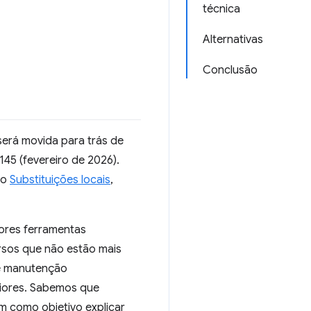
técnica
Alternativas
Conclusão
 será movida para trás de
5 (fevereiro de 2026).
mo
Substituições locais
,
ores ferramentas
rsos que não estão mais
de manutenção
riores. Sabemos que
m como objetivo explicar