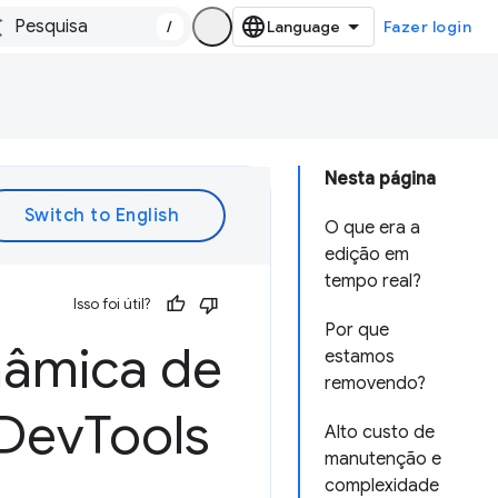
/
Fazer login
Nesta página
O que era a
edição em
tempo real?
Isso foi útil?
Por que
nâmica de
estamos
removendo?
 Dev
Tools
Alto custo de
manutenção e
complexidade