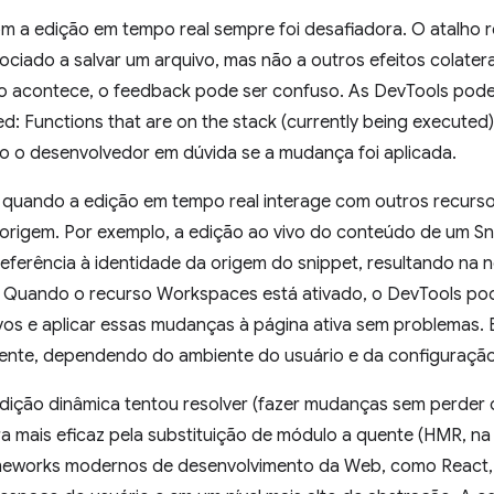
om a edição em tempo real sempre foi desafiadora. O atalho
ociado a salvar um arquivo, mas não a outros efeitos colater
so acontece, o feedback pode ser confuso. As DevTools p
ed: Functions that are on the stack (currently being executed
o o desenvolvedor em dúvida se a mudança foi aplicada.
s quando a edição em tempo real interage com outros recurs
 origem. Por exemplo, a edição ao vivo do conteúdo de um S
eferência à identidade da origem do snippet, resultando na
a. Quando o recurso Workspaces está ativado, o DevTools p
ivos e aplicar essas mudanças à página ativa sem problemas
ente, dependendo do ambiente do usuário e da configuração
edição dinâmica tentou resolver (fazer mudanças sem perder o
a mais eficaz pela substituição de módulo a quente (HMR, na 
eworks modernos de desenvolvimento da Web, como React, A