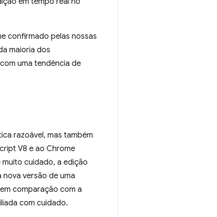
dição em tempo real no
rme confirmado pelas nossas
 da maioria dos
, com uma tendência de
ntica razoável, mas também
cript V8 e ao Chrome
 muito cuidado, a edição
 a nova versão de uma
ção em comparação com a
iliada com cuidado.