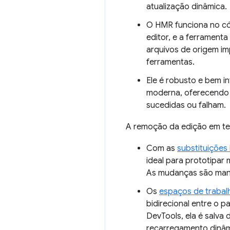
atualização dinâmica.
O HMR funciona no cód
editor, e a ferrament
arquivos de origem im
ferramentas.
Ele é robusto e bem i
moderna, oferecendo 
sucedidas ou falham.
A remoção da edição em te
Com as
substituições 
ideal para prototipa
As mudanças são mant
Os
espaços de trabal
bidirecional entre o 
DevTools, ela é salva
recarregamento dinâm