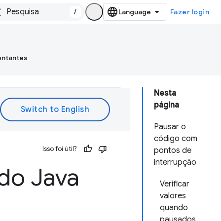
/
Fazer login
entantes
Nesta
página
Pausar o
código com
Isso foi útil?
pontos de
interrupção
do Java
Verificar
valores
quando
pausados