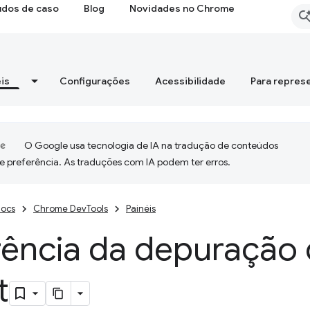
udos de caso
Blog
Novidades no Chrome
is
Configurações
Acessibilidade
Para repres
O Google usa tecnologia de IA na tradução de conteúdos
e preferência. As traduções com IA podem ter erros.
ocs
Chrome DevTools
Painéis
rência da depuração 
t