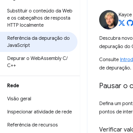
Substituir o conteúdo da Web
Kayce
e os cabeçalhos de resposta
HTTP localmente
Referência da depuração do
Descubra novos
Java
Script
depuração do 
Depurar o Web
Assembly C
/
Consulte
Intro
C++
de depuração.
Pausar o 
Rede
Visão geral
Defina um pont
Inspecionar atividade de rede
pontos de inte
Referência de recursos
Verificar v