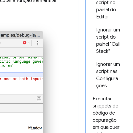
cutar a função sem entrar
script no
painel do
Editor
Ignorar um
script do
painel "Call
Stack"
Ignorar um
script nas
Configura
ções
Executar
snippets de
código de
depuração
em qualquer