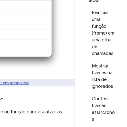
atual
Reiniciar
uma
função
(frame) em
uma pilha
de
chamadas
Mostrar
frames na
lista de
ar em tempo real
.
ignorados
or
Conferir
frames
 ou função para visualizar as
assíncrono
s