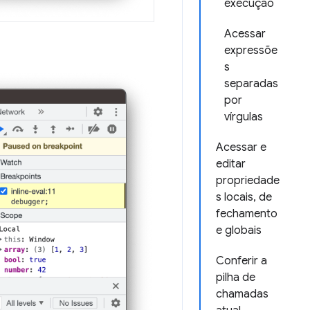
execução
Acessar
expressõe
s
separadas
por
vírgulas
Acessar e
editar
propriedade
s locais, de
fechamento
e globais
Conferir a
pilha de
chamadas