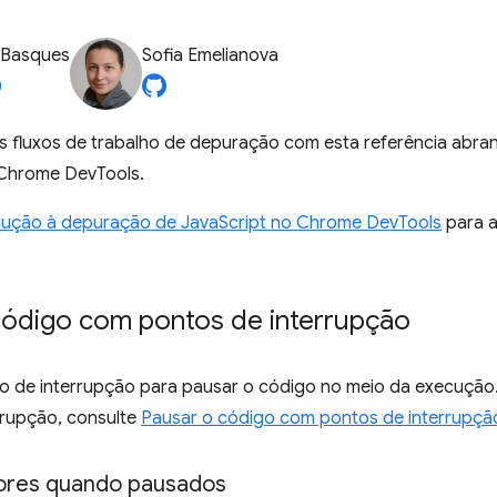
 Basques
Sofia Emelianova
 fluxos de trabalho de depuração com esta referência abra
Chrome DevTools.
dução à depuração de JavaScript no Chrome DevTools
para a
código com pontos de interrupção
o de interrupção para pausar o código no meio da execução.
rrupção, consulte
Pausar o código com pontos de interrupçã
alores quando pausados