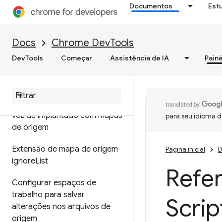
Documentos
Est
Depurar o JavaScript
Pausar o código com pontos
Docs
Chrome DevTools
de interrupção
DevTools
Começar
Assistência de IA
Painé
Executar snippets do Java
Script
Depurar o código original em
vez de implantado com mapas
para seu idioma d
de origem
Extensão de mapa de origem
Página inicial
D
ignore
List
Refe
Configurar espaços de
trabalho para salvar
Scrip
alterações nos arquivos de
origem