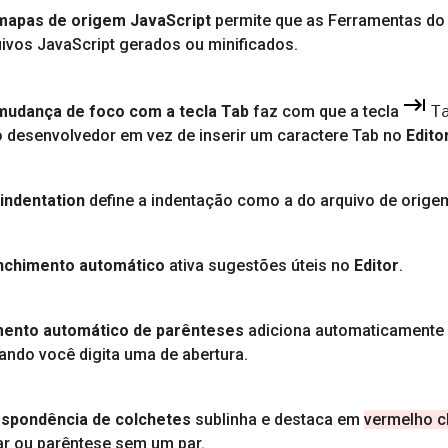
 mapas de origem Java
Script
permite que as Ferramentas do
uivos Java
Script gerados ou minificados
.
 mudança de foco com a tecla Tab
faz com que a tecla
T
 desenvolvedor em vez de inserir um caractere Tab no
Edito
indentation
define a indentação como a do arquivo de orige
nchimento automático
ativa sugestões úteis no
Editor
.
ento automático de parênteses
adiciona automaticamente 
ndo você digita uma de abertura
.
spondência de colchetes
sublinha e destaca em
vermelho c
ar ou parêntese sem um par
.