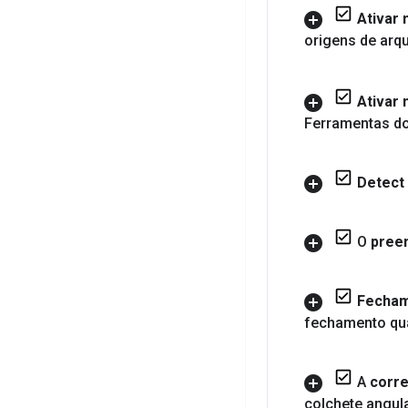
Ativar
origens de arq
Ativar
Ferramentas do
Detect 
O
pree
Fecham
fechamento qua
A
corre
colchete angul