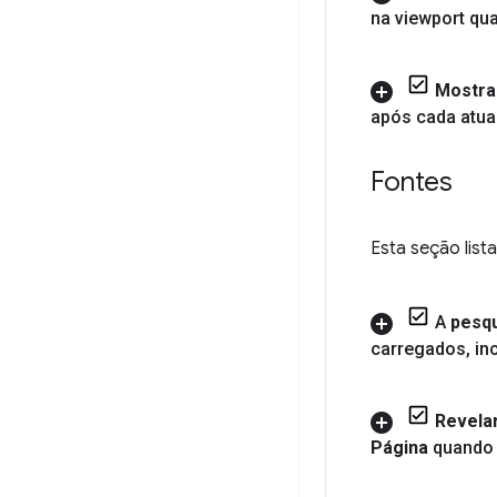
na viewport qu
Mostra
após cada atu
Fontes
Esta seção list
A
pesqu
carregados
,
in
Revelar
Página
quando 