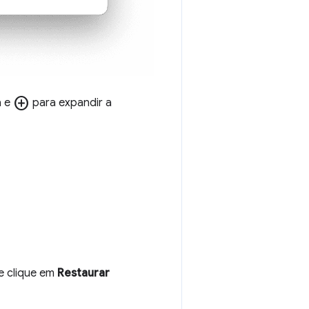
add_circle
a e
para expandir a
e clique em
Restaurar