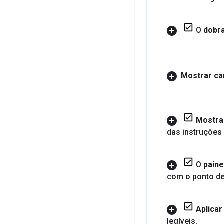
O
dobr
Mostrar ca
Mostrar
das instruções
O
paine
com o ponto de
Aplicar
legíveis
.