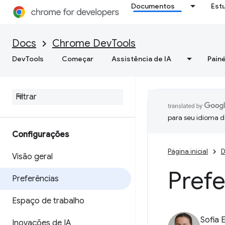
Documentos
Est
Docs
Chrome DevTools
DevTools
Começar
Assistência de IA
Painé
para seu idioma d
Configurações
Página inicial
D
Visão geral
Prefe
Preferências
Espaço de trabalho
Sofia 
Inovações de IA