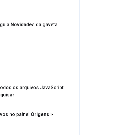
 guia
Novidades
da gaveta
todos os arquivos Java
Script
quisar
.
ivos no painel
Origens
>