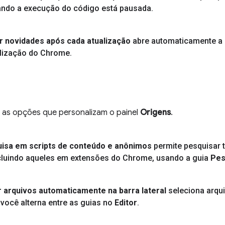
ando a execução do código está pausada
.
r novidades após cada atualização
abre automaticamente a
alização do Chrome
.
a as opções que personalizam o painel
Origens
.
isa em scripts de conteúdo e anônimos
permite pesquisar 
cluindo aqueles em extensões do Chrome
,
usando a guia
Pes
 arquivos automaticamente na barra lateral
seleciona arqu
você alterna entre as guias no
Editor
.