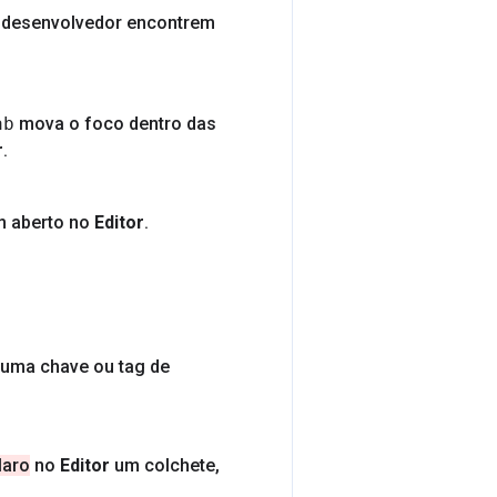
 desenvolvedor encontrem
ab
mova o foco dentro das
r
.
m aberto no
Editor
.
uma chave ou tag de
laro
no
Editor
um colchete
,