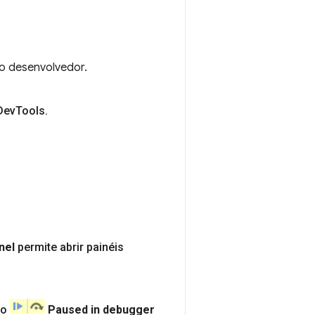
do desenvolvedor.
Dev
Tools
.
nel
permite abrir painéis
ão
Paused in debugger