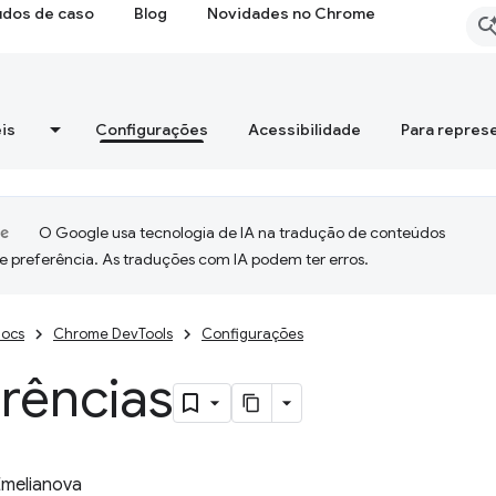
udos de caso
Blog
Novidades no Chrome
is
Configurações
Acessibilidade
Para repres
O Google usa tecnologia de IA na tradução de conteúdos
e preferência. As traduções com IA podem ter erros.
ocs
Chrome DevTools
Configurações
rências
Emelianova