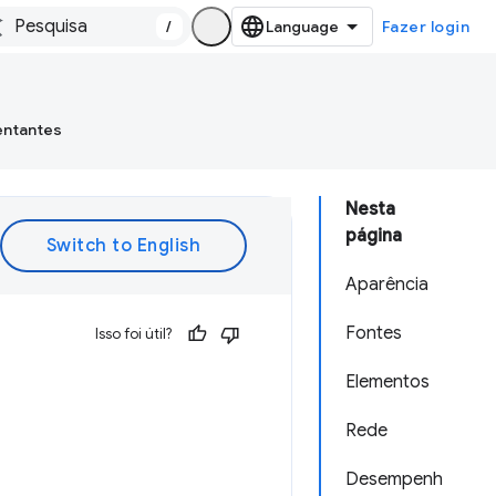
/
Fazer login
entantes
Nesta
página
Aparência
Fontes
Isso foi útil?
Elementos
Rede
Desempenh