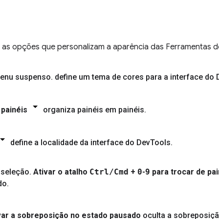
ta as opções que personalizam a aparência das Ferramentas 
define um tema de cores para a interface do 
 painéis
organiza painéis em painéis
.
define a localidade da interface do Dev
Tools
.
Ativar o atalho
Ctrl
/
Cmd
+
0
-
9
para trocar de pai
do
.
var a sobreposição no estado pausado
oculta a sobreposiç