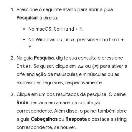
Pressione o seguinte atalho para abrir a guia
Pesquisar
à direita:
No macOS,
Command
+
F
.
No Windows ou Linux, pressione
Control
+
F
.
Na guia
Pesquisa
, digite sua consulta e pressione
match_case
regular_expression
Enter
. Se quiser, clique em
ou
para ativar a
diferenciação de maiúsculas e minúsculas ou as
expressões regulares, respectivamente.
Clique em um dos resultados da pesquisa. O painel
Rede
destaca em amarelo a solicitação
correspondente. Além disso, o painel também abre
a guia
Cabeçalhos
ou
Resposta
e destaca a string
correspondente, se houver.