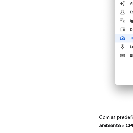
Com as predefi
ambiente
>
CP