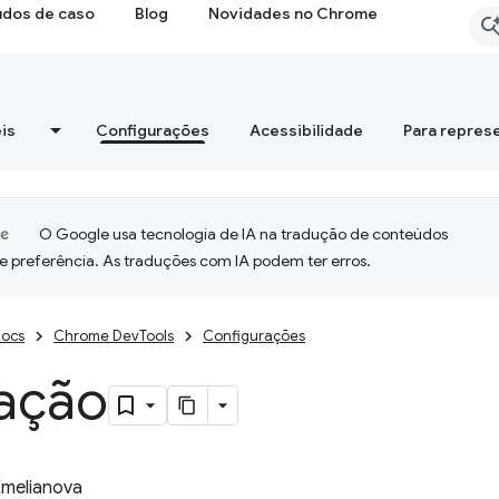
udos de caso
Blog
Novidades no Chrome
is
Configurações
Acessibilidade
Para repres
O Google usa tecnologia de IA na tradução de conteúdos
e preferência. As traduções com IA podem ter erros.
ocs
Chrome DevTools
Configurações
tação
Emelianova