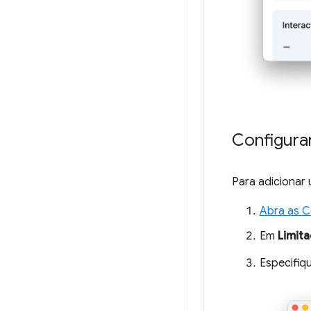
Configurar
Para adicionar 
Abra as C
Em
Limit
Especifiq