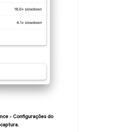
ance
>
Configurações do
 captura
.