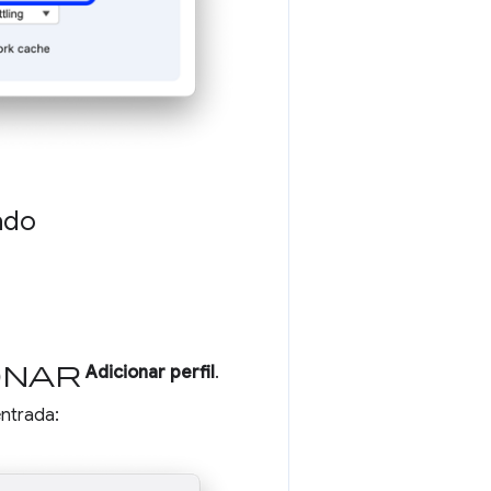
ado
onar
Adicionar perfil
.
entrada: