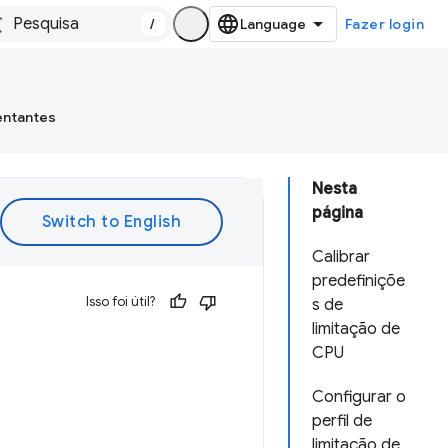
/
Fazer login
entantes
Nesta
página
Calibrar
predefiniçõe
Isso foi útil?
s de
limitação de
CPU
Configurar o
perfil de
limitação de