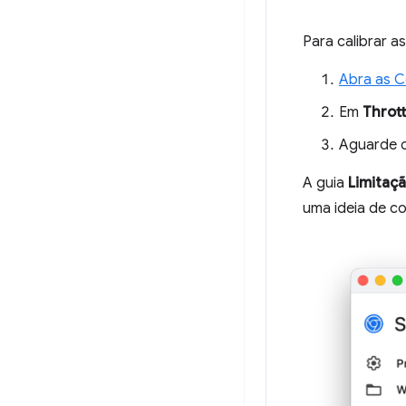
Para calibrar a
Abra as C
Em
Thrott
Aguarde c
A guia
Limitaç
uma ideia de c