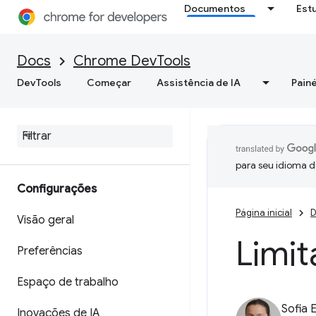
Documentos
Est
Docs
Chrome DevTools
DevTools
Começar
Assistência de IA
Painé
para seu idioma d
Configurações
Página inicial
D
Visão geral
Limi
Preferências
Espaço de trabalho
Sofia 
Inovações de IA