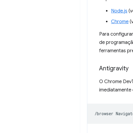
Node.js
(v
Chrome
(v
Para configura
de programação
ferramentas pr
Antigravity
O Chrome DevT
imediatamente
/browser
Navigat