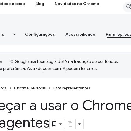
udos de caso
Blog
Novidades no Chrome
is
Configurações
Acessibilidade
Para repres
O Google usa tecnologia de IA na tradução de conteúdos
e preferência. As traduções com IA podem ter erros.
ocs
Chrome DevTools
Para representantes
çar a usar o Chrom
 agentes