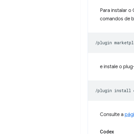
Para instalar 
comandos de ba
/plugin
marketpl
e instale o plu
/plugin
install
Consulte a
pági
Codex