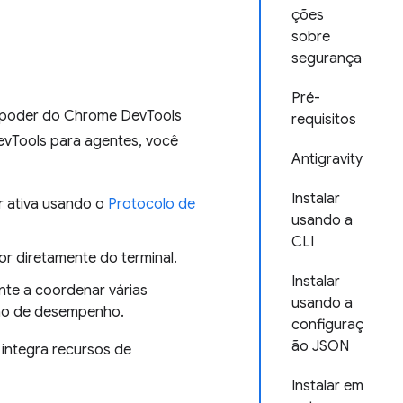
ções
sobre
segurança
Pré-
o poder do Chrome DevTools
requisitos
evTools para agentes, você
Antigravity
Instalar
r ativa usando o
Protocolo de
usando a
CLI
or diretamente do terminal.
Instalar
ente a coordenar várias
usando a
ção de desempenho.
configuraç
ão JSON
integra recursos de
Instalar em