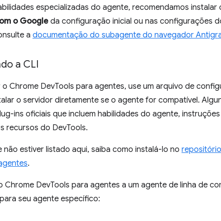
abilidades especializadas do agente, recomendamos instalar 
com o Google
da configuração inicial ou nas configurações do
onsulte a
documentação do subagente do navegador Antigra
ndo a CLI
r o Chrome DevTools para agentes, use um arquivo de con
stalar o servidor diretamente se o agente for compatível. A
ug-ins oficiais que incluem habilidades do agente, instruçõe
os recursos do DevTools.
 não estiver listado aqui, saiba como instalá-lo no
repositóri
agentes
.
 o Chrome DevTools para agentes a um agente de linha de 
para seu agente específico: