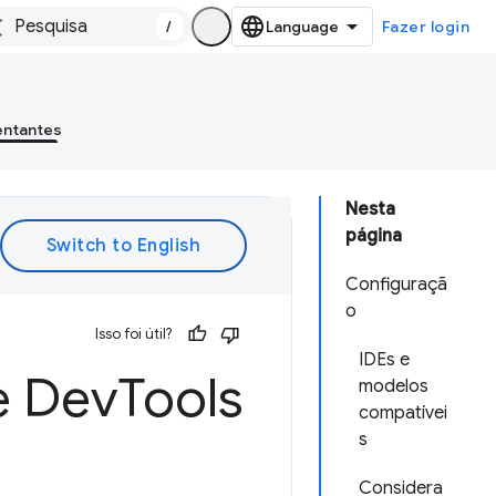
/
Fazer login
entantes
Nesta
página
Configuraçã
o
Isso foi útil?
IDEs e
e Dev
Tools
modelos
compatívei
s
Considera