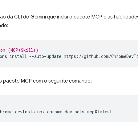
são da CLI do Gemini que inclui o pacote MCP e as habilidad
ndo:
ion (MCP+Skills)
ons
install
--auto-update
 o pacote MCP com o seguinte comando:
chrome-devtools
npx