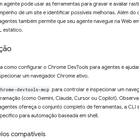
m agente pode usar as ferramentas para gravar e avaliar r
mpenho de um site e identificar possíveis melhorias. Além d
agentes também permite que seu agente navegue na Web em
 estático.
ção
ra como configurar o Chrome DevTools para agentes e ajud
inspecionar um navegador Chrome ativo.
chrome-devtools-mcp
para controlar e inspecionar um nave
ramação (como Gemini, Claude, Cursor ou Copilot). Obser
agentes ofereça o conjunto completo de ferramentas, a CLI 
pecífico para automação baseada em shell.
los compatíveis