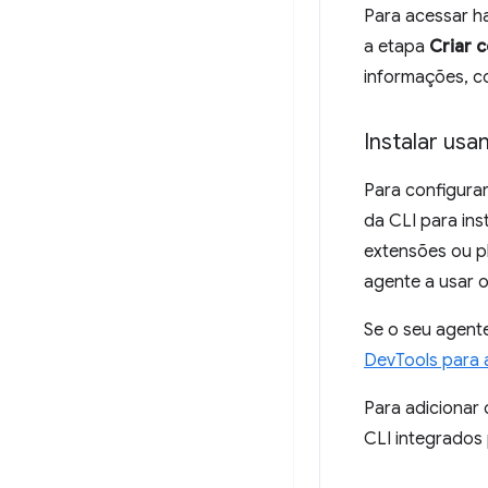
Para acessar h
a etapa
Criar 
informações, c
Instalar usa
Para configura
da CLI para in
extensões ou pl
agente a usar 
Se o seu agente
DevTools para 
Para adicionar
CLI integrados 