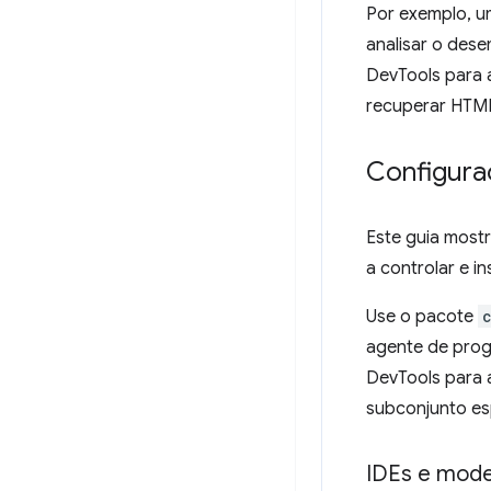
Por exemplo, u
analisar o dese
DevTools para 
recuperar HTML
Configura
Este guia most
a controlar e 
Use o pacote
agente de prog
DevTools para 
subconjunto es
IDEs e mode