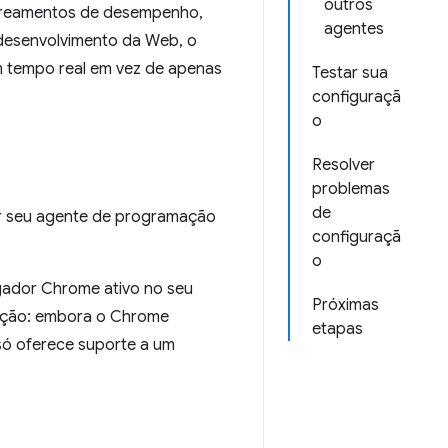
outros
astreamentos de desempenho,
agentes
o desenvolvimento da Web, o
 tempo real em vez de apenas
Testar sua
configuraçã
o
Resolver
problemas
de
ar seu agente de programação
configuraçã
o
gador Chrome ativo no seu
Próximas
vação: embora o Chrome
etapas
só oferece suporte a um