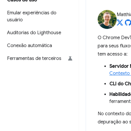
Casos de uso
Emular experiências do
Matth
usuário
Auditorias do Lighthouse
O Chrome DevTo
Conexão automática
para seus flux
tem acesso a:
Ferramentas de terceiros
Servidor
Contexto
CLI do C
Habilidad
ferrament
No contexto do
depuração ao s