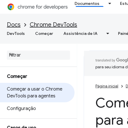
Documentos
Est
Docs
Chrome DevTools
DevTools
Começar
Assistência de IA
Painé
para seu idioma d
Começar
Página inicial
D
Começar a usar o Chrome
Dev
Tools para agentes
Come
Configuração
para