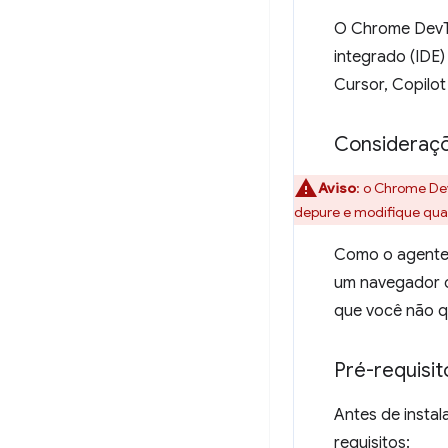
O Chrome DevTo
integrado (IDE)
Cursor, Copilot
Consideraç
Aviso
:
o Chrome DevT
depure e modifique qua
Como o agente 
um navegador c
que você não q
Pré-requisit
Antes de instal
requisitos: