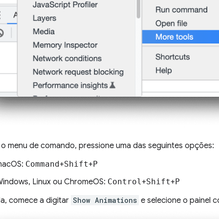
r o menu de comando, pressione uma das seguintes opções:
macOS:
Command
+
Shift
+
P
indows, Linux ou ChromeOS:
Control
+
Shift
+
P
a, comece a digitar
Show Animations
e selecione o painel 