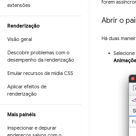
forem assíncro
extensões
Abrir o pa
Renderização
Há duas maneira
Visão geral
Descobrir problemas com o
Selecione
desempenho da renderização
Animaçõ
Emular recursos de mídia CSS
Aplicar efeitos de
renderização
Mais painéis
Inspecionar e depurar
endereços salvos com o