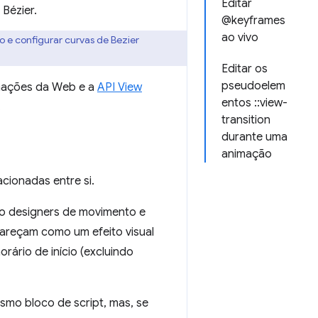
Editar
Bézier.
@keyframes
ao vivo
o e configurar curvas de Bezier
Editar os
pseudoelem
imações da Web e a
API View
entos ::view-
.
transition
durante uma
animação
acionadas entre si.
o designers de movimento e
areçam como um efeito visual
ário de início (excluindo
mo bloco de script, mas, se