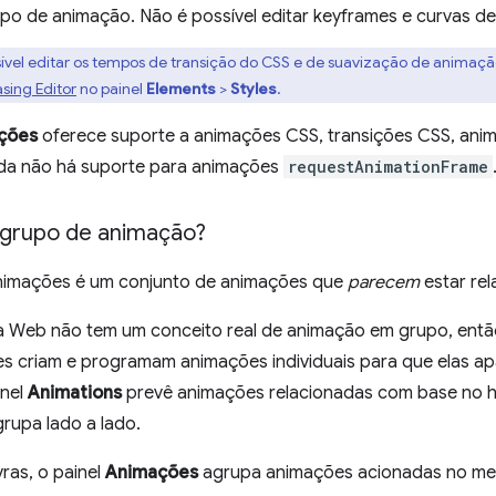
po de animação. Não é possível editar keyframes e curvas de 
sível editar os tempos de transição do CSS e de suavização de animaçã
asing Editor
no painel
Elements
>
Styles
.
ções
oferece suporte a animações CSS, transições CSS, an
nda não há suporte para animações
requestAnimationFrame
grupo de animação?
nimações é um conjunto de animações que
parecem
estar rel
a Web não tem um conceito real de animação em grupo, entã
s criam e programam animações individuais para que elas ap
inel
Animations
prevê animações relacionadas com base no hor
grupa lado a lado.
ras, o painel
Animações
agrupa animações acionadas no mes