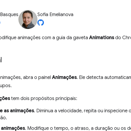
 Basques
Sofia Emelianova
odifique animações com a guia da gaveta
Animations
do Chr
l
animações, abra o painel
Animações
. Ele detecta automatica
rupos.
ções
tem dois propósitos principais:
ne as animações
. Diminua a velocidade, repita ou inspecione
ão.
r animações
. Modifique o tempo, o atraso, a duração ou os