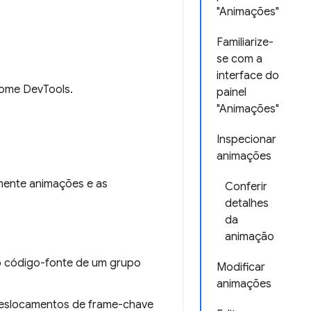
"Animações"
Familiarize-
se com a
interface do
ome DevTools.
painel
"Animações"
Inspecionar
animações
mente animações e as
Conferir
detalhes
da
animação
 o código-fonte de um grupo
Modificar
animações
 deslocamentos de frame-chave