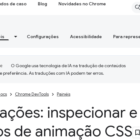
udos de caso
Blog
Novidades no Chrome
is
Configurações
Acessibilidade
Para repres
O Google usa tecnologia de IA na tradução de conteúdos
e preferência. As traduções com IA podem ter erros.
ocs
Chrome DevTools
Painéis
ções: inspecionar e
tos de animação CSS