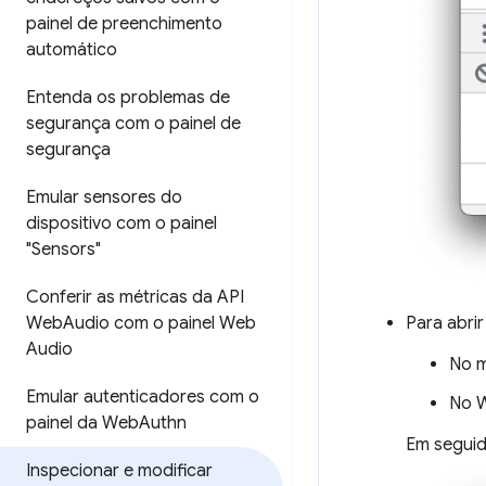
painel de preenchimento
automático
Entenda os problemas de
segurança com o painel de
segurança
Emular sensores do
dispositivo com o painel
"Sensors"
Conferir as métricas da API
Para abri
Web
Audio com o painel Web
Audio
No 
Emular autenticadores com o
No W
painel da Web
Authn
Em seguid
Inspecionar e modificar