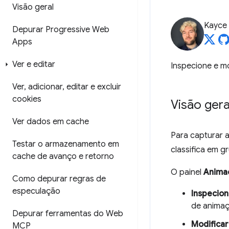
Visão geral
Kayce
Depurar Progressive Web
Apps
Ver e editar
Inspecione e m
Ver
,
adicionar
,
editar e excluir
cookies
Visão gera
Ver dados em cache
Para capturar 
Testar o armazenamento em
classifica em g
cache de avanço e retorno
O painel
Anima
Como depurar regras de
especulação
Inspecio
de animaç
Depurar ferramentas do Web
Modifica
MCP