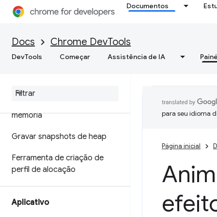
Documentos
Est
Otimizar a velocidade da Web
Memória
Docs
Chrome DevTools
DevTools
Começar
Assistência de IA
Painé
Visão geral
Terminologia de memória
Corrigir problemas de
para seu idioma d
memória
Gravar snapshots de heap
Página inicial
D
Ferramenta de criação de
Anima
perfil de alocação
efei
Aplicativo