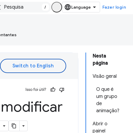
/
Fazer login
entantes
Nesta
página
Visão geral
O que é
Isso foi útil?
um grupo
 modificar
de
animação?
Abrir o
painel