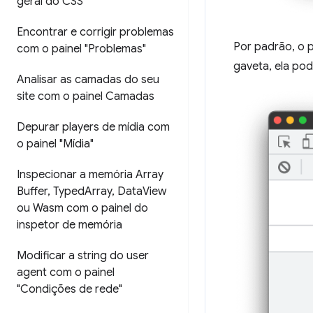
geral do CSS"
Encontrar e corrigir problemas
Por padrão, o 
com o painel "Problemas"
gaveta, ela po
Analisar as camadas do seu
site com o painel Camadas
Depurar players de mídia com
o painel "Mídia"
Inspecionar a memória Array
Buffer
,
Typed
Array
,
Data
View
ou Wasm com o painel do
inspetor de memória
Modificar a string do user
agent com o painel
"Condições de rede"