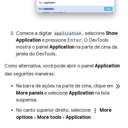
Comece a digitar
application
, selecione
Show
Application
e pressione
Enter
. O DevTools
mostra o painel
Application
na parte de cima da
janela do DevTools.
Como alternativa, você pode abrir o painel
Application
das seguintes maneiras:
double_arrow
Na barra de ações na parte de cima, clique em
More panels
e selecione
Application
na lista
suspensa.
more_vert
No canto superior direito, selecione
More
options
>
More tools
>
Application
.