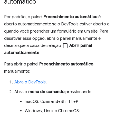
automático
Por padrão, o painel
Preenchimento automático
é
aberto automaticamente se o DevTools estiver aberto e
quando você preencher um formulário em um site. Para
desativar essa opção, abra o painel manualmente e
check_box_outline_blank
desmarque a caixa de seleção
Abrir painel
automaticamente
.
Para abrir o painel
Preenchimento automático
manualmente:
Abra o DevTools
.
Abra o
menu de comando
pressionando:
macOS:
Command
+
Shift
+
P
Windows, Linux e ChromeOS: