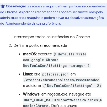
Observação
:as etapas a seguir definem políticas recomendadas
do Chrome. As políticas recomendadas podem ser substituídas pelo
administrador da máquina e podem ativar ou desativar as inovações
de IA, independente da sua preferência.
Interromper todas as instâncias do Chrome
Definir a política recomendada
macOS
: execute
$ defaults write
com.google.Chrome
DevToolsGenAiSettings -integer 2
Linux
: crie
policies.json
em
/etc/opt/chrome/policies/recommended
e adicione
{"DevToolsGenAiSettings": 2}
Windows
: em regedit.exe, navegue até
HKEY_LOCAL_MACHINE\Software\Policies\G
oogle\Chrome
. Defina a chave