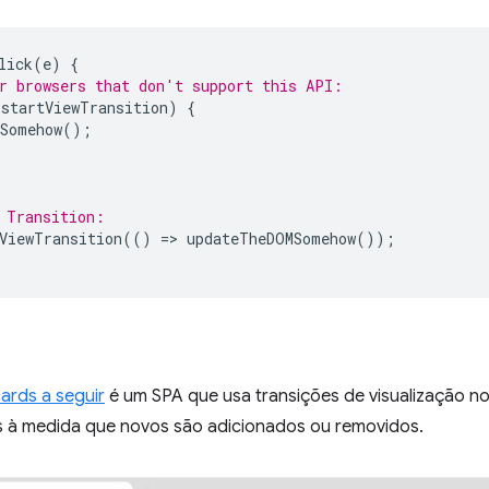
lick
(
e
)
{
r browsers that don't support this API:
.
startViewTransition
)
{
Somehow
();
 Transition:
ViewTransition
(()
=
>
updateTheDOMSomehow
());
ards a seguir
é um SPA que usa transições de visualização
s à medida que novos são adicionados ou removidos.