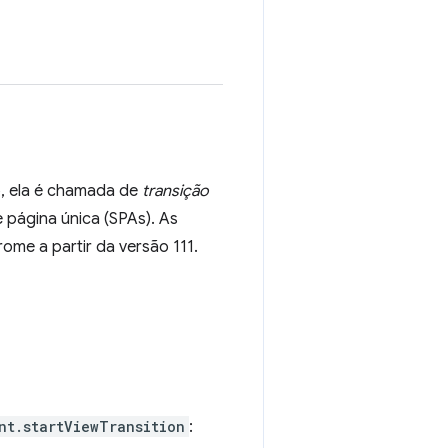
, ela é chamada de
transição
e página única (SPAs). As
me a partir da versão 111.
nt.startViewTransition
: