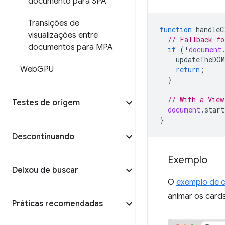
documento para SPA
Transições de
function
handleC
visualizações entre
// Fallback fo
documentos para MPA
if
(
!
document
updateTheDOM
Web
GPU
return
;
}
// With a View
Testes de origem
document
.
start
}
Descontinuando
Exemplo
Deixou de buscar
O
exemplo de c
animar os card
Práticas recomendadas