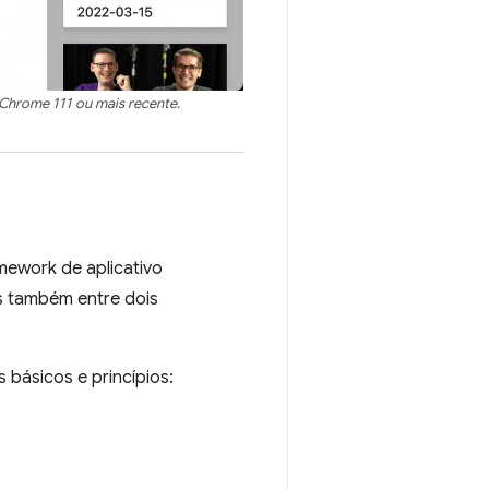
 Chrome 111 ou mais recente.
mework de aplicativo
s também entre dois
básicos e princípios: