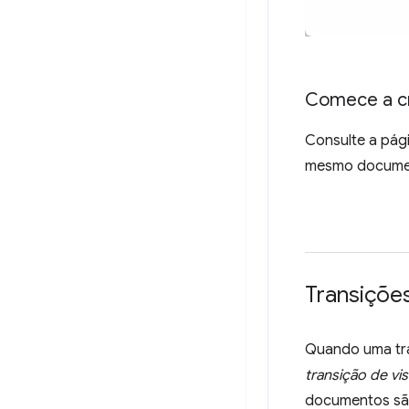
Comece a cr
Consulte a pág
mesmo docume
Transiçõe
Quando uma tra
transição de v
documentos são