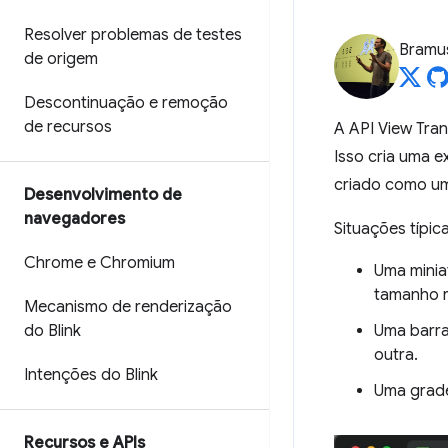
Resolver problemas de testes
Bramu
de origem
Descontinuação e remoção
de recursos
A API View Trans
Isso cria uma e
criado como um 
Desenvolvimento de
navegadores
Situações típic
Chrome e Chromium
Uma minia
tamanho r
Mecanismo de renderização
do Blink
Uma barra
outra.
Intenções do Blink
Uma grade
Recursos e APIs