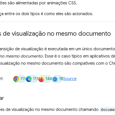
ções são alimentadas por animações CSS.
ça entre os dois tipos é como eles são acionados.
s de visualização no mesmo documento
nsição de visualização é executada em um único documento
ão no mesmo documento
. Esse é o caso típico em aplicativos d
visualização no mesmo documento são compatíveis com o Chro
111
111
144
18
rt
Source
ar
ções de visualização no mesmo documento chamando
docume