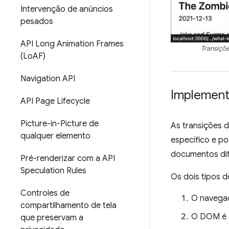
Intervenção de anúncios
pesados
API Long Animation Frames
Transiçõe
(Lo
AF)
Navigation API
Implementa
API Page Lifecycle
Picture-in-Picture de
As transições d
qualquer elemento
específico e p
documentos dif
Pré-renderizar com a API
Speculation Rules
Os dois tipos 
Controles de
O navegad
compartilhamento de tela
O DOM é a
que preservam a