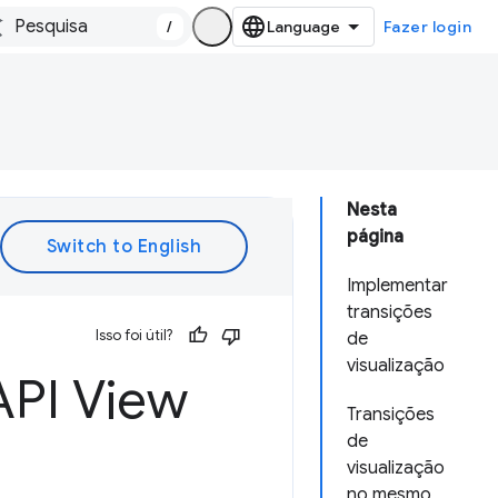
/
Fazer login
Nesta
página
Implementar
transições
Isso foi útil?
de
visualização
API View
Transições
de
visualização
no mesmo