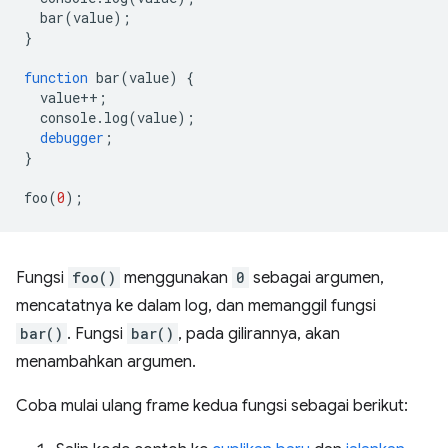
bar
(
value
);
}
function
bar
(
value
)
{
value
++
;
console
.
log
(
value
);
debugger
;
}
foo
(
0
);
Fungsi
foo()
menggunakan
0
sebagai argumen,
mencatatnya ke dalam log, dan memanggil fungsi
bar()
. Fungsi
bar()
, pada gilirannya, akan
menambahkan argumen.
Coba mulai ulang frame kedua fungsi sebagai berikut: