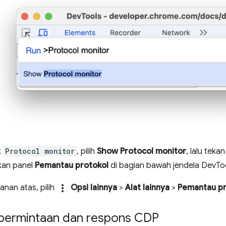
k
Protocol monitor
, pilih
Show Protocol monitor
, lalu teka
kan panel
Pemantau protokol
di bagian bawah jendela DevToo
more_vert
anan atas, pilih
Opsi lainnya
>
Alat lainnya
>
Pemantau pr
ermintaan dan respons CDP