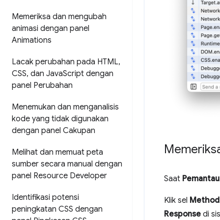
Memeriksa dan mengubah
animasi dengan panel
Animations
Lacak perubahan pada HTML
,
CSS
,
dan Java
Script dengan
panel Perubahan
Menemukan dan menganalisis
kode yang tidak digunakan
dengan panel Cakupan
Memeriks
Melihat dan memuat peta
sumber secara manual dengan
panel Resource Developer
Saat
Pemantau
Identifikasi potensi
Klik sel
Method
peningkatan CSS dengan
Response
di si