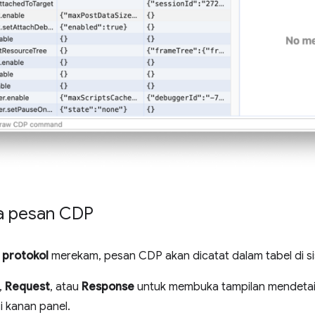
a pesan CDP
 protokol
merekam, pesan CDP akan dicatat dalam tabel di sisi
,
Request
, atau
Response
untuk membuka tampilan mendetail
si kanan panel.