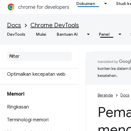
Dokumen
Studi k
Dapatkan hasil analisis yang
bisa ditindaklanjuti tentang
performa situs Anda
Docs
Chrome DevTools
DevTools
Menyimpan rekaman aktivitas
Mulai
Bantuan AI
Panel
performa
Mercusuar
konten ke dalam 
Optimalkan kecepatan web
kesalahan.
Memori
Beranda
Docs
Pema
Ringkasan
Terminologi memori
meng