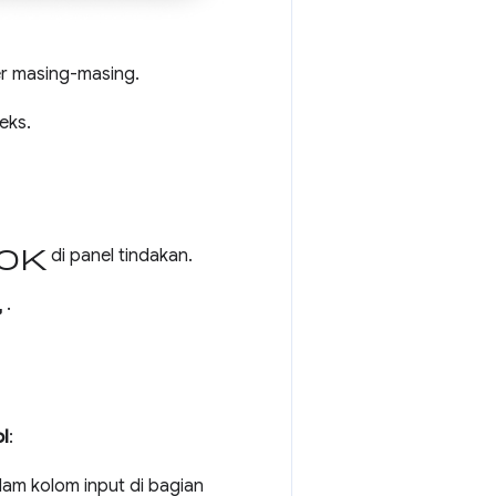
r masing-masing.
eks.
ok
di panel tindakan.
ad
.
l
:
lam kolom input di bagian