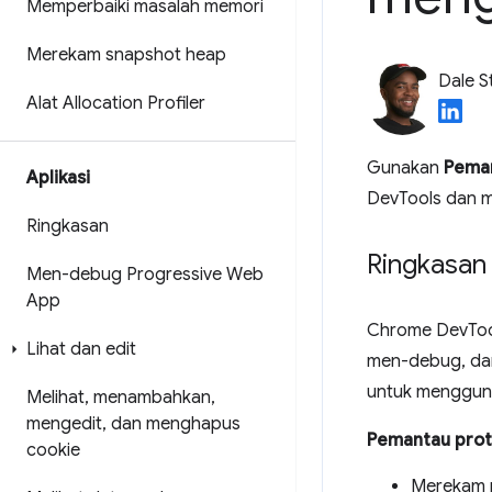
Memperbaiki masalah memori
Merekam snapshot heap
Dale S
Alat Allocation Profiler
Gunakan
Peman
Aplikasi
DevTools dan m
Ringkasan
Ringkasan
Men-debug Progressive Web
App
Chrome DevTo
Lihat dan edit
men-debug, da
untuk menggun
Melihat
,
menambahkan
,
mengedit
,
dan menghapus
Pemantau prot
cookie
Merekam 