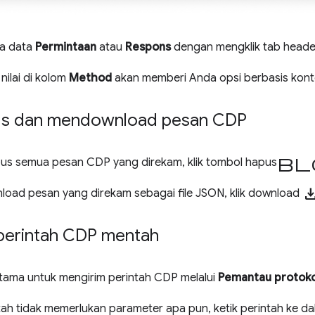
ra data
Permintaan
atau
Respons
dengan mengklik tab heade
nilai di kolom
Method
akan memberi Anda opsi berbasis kont
s dan mendownload pesan CDP
bl
s semua pesan CDP yang direkam, klik tombol hapus
downlo
oad pesan yang direkam sebagai file JSON, klik download
perintah CDP mentah
tama untuk mengirim perintah CDP melalui
Pemantau protoko
ntah tidak memerlukan parameter apa pun, ketik perintah ke da