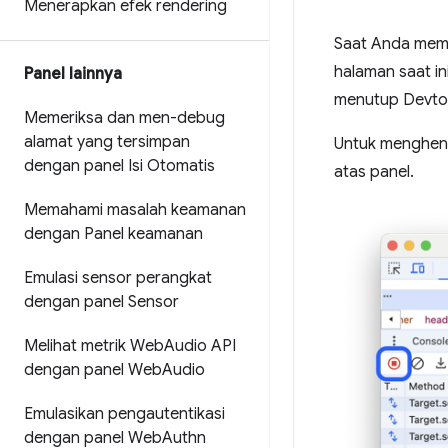
Menerapkan efek rendering
Saat Anda me
halaman saat in
Panel lainnya
menutup Devto
Memeriksa dan men-debug
alamat yang tersimpan
Untuk menghenti
dengan panel Isi Otomatis
atas panel.
Memahami masalah keamanan
dengan Panel keamanan
Emulasi sensor perangkat
dengan panel Sensor
Melihat metrik Web
Audio API
dengan panel Web
Audio
Emulasikan pengautentikasi
dengan panel Web
Authn