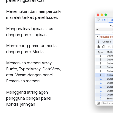
panel Ringkasan CSS
Menemukan dan memperbaiki
masalah terkait panel Issues
Menganalisis lapisan situs
dengan panel Lapisan
Men-debug pemutar media
dengan panel Media
Memeriksa memori Array
Buffer
,
Typed
Array
,
Data
View
,
atau Wasm dengan panel
Pemeriksa memori
Mengganti string agen
pengguna dengan panel
Kondisi jaringan