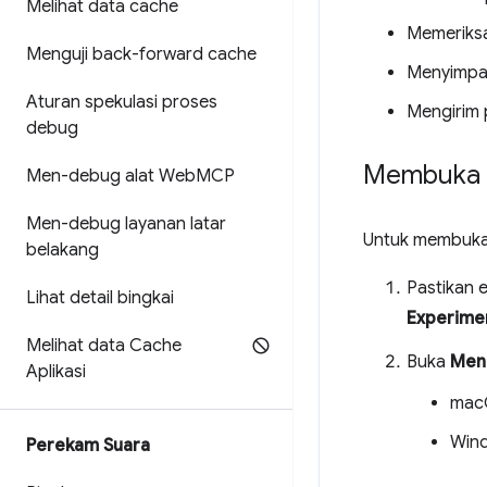
Melihat data cache
Memeriks
Menguji back-forward cache
Menyimpa
Aturan spekulasi proses
Mengirim 
debug
Membuka 
Men-debug alat Web
MCP
Men-debug layanan latar
Untuk membuk
belakang
Pastikan 
Lihat detail bingkai
Experime
Melihat data Cache
Buka
Men
Aplikasi
mac
Wind
Perekam Suara