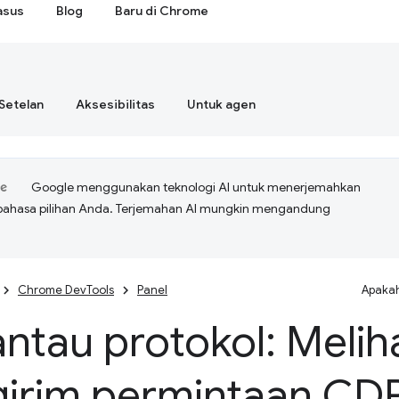
asus
Blog
Baru di Chrome
Setelan
Aksesibilitas
Untuk agen
Google menggunakan teknologi AI untuk menerjemahkan
bahasa pilihan Anda. Terjemahan AI mungkin mengandung
Chrome DevTools
Panel
Apakah
ntau protokol: Melih
irim permintaan CD