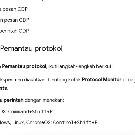
a pesan CDP
n pesan CDP
perintah CDP
Pemantau protokol
a
Pemantau protokol
, ikuti langkah-langkah berikut:
eksperimen diaktifkan. Centang kotak
Protocol Monitor
di ba
nts
.
u perintah
dengan menekan:
OS:
Command
+
Shift
+
P
ows, Linux, ChromeOS:
Control
+
Shift
+
P