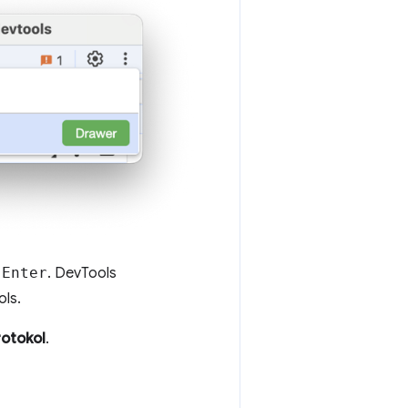
n
Enter
. DevTools
ls.
otokol
.