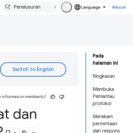
/
Masuk
Pada
halaman ini
Ringkasan
Membuka
Pemantau
 informasi ini membantu?
protokol
at dan
Merekam
permintaan
P
dan respons