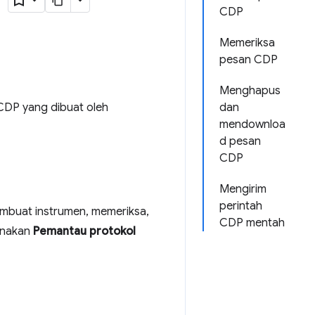
CDP
Memeriksa
pesan CDP
Menghapus
CDP yang dibuat oleh
dan
mendownloa
d pesan
CDP
Mengirim
perintah
mbuat instrumen, memeriksa,
CDP mentah
unakan
Pemantau protokol