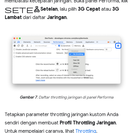
membatasi kecepatan jaringan. Buka panel Performa, klik
setelan
Setelan
, lalu pilih
3G Cepat
atau
3G
Lambat
dari daftar
Jaringan
.
Gambar 7
. Daftar throttling jaringan di panel Performa
Tetapkan parameter throttling jaringan kustom Anda
sendiri dengan membuat
Profil Throttling Jaringan
.
Untuk mempelajari caranya, lihat
Throttling
.