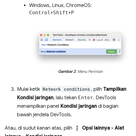
Windows, Linux, ChromeOS:
Control
+
Shift
+
P
Gambar 2
. Menu Perintah
Mulai ketik
Network conditions
, pilih
Tampilkan
Kondisi jaringan
, lalu tekan
Enter
. DevTools
menampilkan panel
Kondisi jaringan
di bagian
bawah jendela DevTools.
more_vert
Atau, di sudut kanan atas, pilih
Opsi lainnya
>
Alat