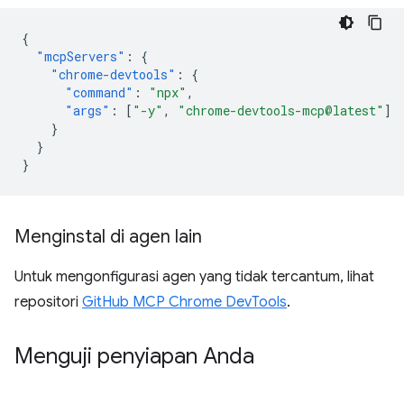
{
"mcpServers"
:
{
"chrome-devtools"
:
{
"command"
:
"npx"
,
"args"
:
[
"-y"
,
"chrome-devtools-mcp@latest"
]
}
}
}
Menginstal di agen lain
Untuk mengonfigurasi agen yang tidak tercantum, lihat
repositori
GitHub MCP Chrome DevTools
.
Menguji penyiapan Anda