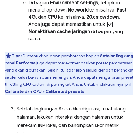
Di bagian
Environment settings
, tetapkan
menu drop-down
Network
ke, misalnya,
Fast
4G
, dan
CPU
ke, misalnya,
20x slowdown
.
check_box
Anda juga dapat memastikan untuk
Nonaktifkan cache jaringan
di bagian yang
sama.
Tips:
Di menu drop-down pembatasan bagian
Setelan lingkun
panel
Performa
juga dapat merekomendasikan preset pembatasan
yang akan digunakan. Selain itu, agar lebih sesuai dengan perangka
seluler kelas bawah dan menengah, Anda dapat
mengalibrasi prese
throttling CPU kustom
di perangkat Anda. Untuk melakukannya, pilih
Calibrate
dari
CPU
>
Calibrated presets
.
Setelah lingkungan Anda dikonfigurasi, muat ulang
halaman, lakukan interaksi dengan halaman untuk
merekam INP lokal, dan bandingkan skor metrik