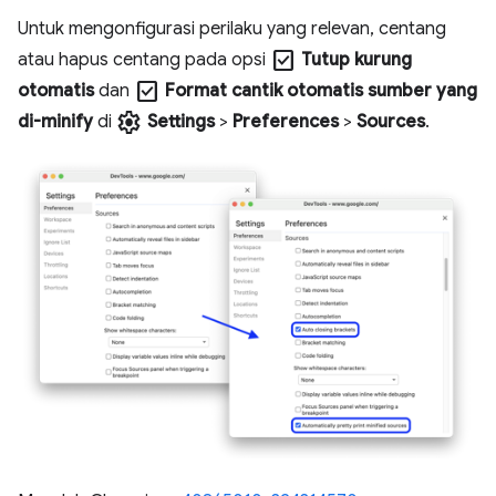
Untuk mengonfigurasi perilaku yang relevan, centang
check_box
atau hapus centang pada opsi
Tutup kurung
check_box
otomatis
dan
Format cantik otomatis sumber yang
settings
di-minify
di
Settings
>
Preferences
>
Sources
.