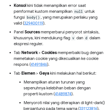
Konsol
kini tidak menampilkan error saat
pemformat kustom menampilkan
null
untuk
fungsi
body()
, yang merupakan perilaku yang
valid (
329400119
).
Panel
Sources
memperbarui penyorot sintaksis,
khususnya, kini mendukung flag
v
dan
d
dalam
ekspresi reguler.
Tab
Network
>
Cookies
memperbaiki bug dengan
memetakan cookie yang dikecualikan ke cookie
respons (
41491846
).
Tab
Elemen
>
Gaya
kini melakukan hal berikut:
Menampilkan aturan turunan yang
sepenuhnya kelebihan beban dengan
properti kustom (
41489874
).
Menyoroti nilai yang diterapkan di light-dark()
bergantung pada tema warna (
331123816
).