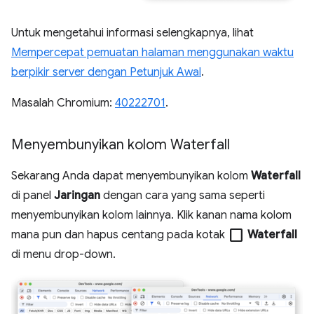
Untuk mengetahui informasi selengkapnya, lihat
Mempercepat pemuatan halaman menggunakan waktu
berpikir server dengan Petunjuk Awal
.
Masalah Chromium:
40222701
.
Menyembunyikan kolom Waterfall
Sekarang Anda dapat menyembunyikan kolom
Waterfall
di panel
Jaringan
dengan cara yang sama seperti
menyembunyikan kolom lainnya. Klik kanan nama kolom
check_box_outline_blank
mana pun dan hapus centang pada kotak
Waterfall
di menu drop-down.