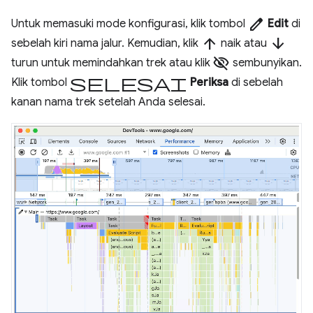
edit
Untuk memasuki mode konfigurasi, klik tombol
Edit
di
arrow_upward
arrow_downward
sebelah kiri nama jalur. Kemudian, klik
naik atau
visibility_off
turun untuk memindahkan trek atau klik
sembunyikan.
selesai
Klik tombol
Periksa
di sebelah
kanan nama trek setelah Anda selesai.