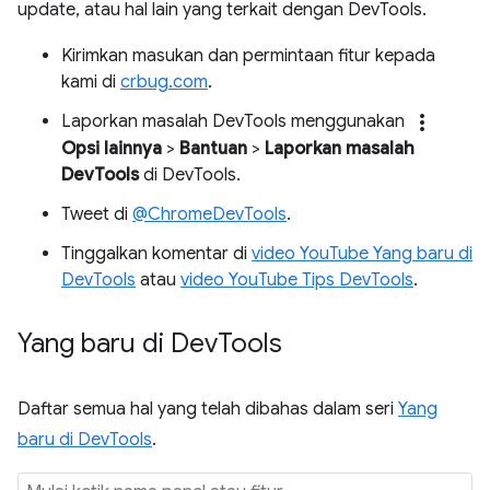
update, atau hal lain yang terkait dengan DevTools.
Kirimkan masukan dan permintaan fitur kepada
kami di
crbug.com
.
more_vert
Laporkan masalah DevTools menggunakan
Opsi lainnya
>
Bantuan
>
Laporkan masalah
DevTools
di DevTools.
Tweet di
@ChromeDevTools
.
Tinggalkan komentar di
video YouTube Yang baru di
DevTools
atau
video YouTube Tips DevTools
.
Yang baru di Dev
Tools
Daftar semua hal yang telah dibahas dalam seri
Yang
baru di DevTools
.