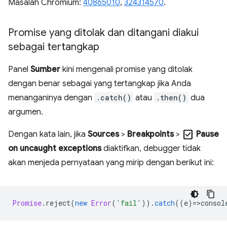
Masalah Chromium:
40865010
,
324314570
.
Promise yang ditolak dan ditangani diakui
sebagai tertangkap
Panel
Sumber
kini mengenali promise yang ditolak
dengan benar sebagai yang tertangkap jika Anda
menanganinya dengan
.catch()
atau
.then()
dua
argumen.
check_box
Dengan kata lain, jika
Sources
>
Breakpoints
>
Pause
on uncaught exceptions
diaktifkan, debugger tidak
akan menjeda pernyataan yang mirip dengan berikut ini:
Promise
.
reject
(
new
Error
(
'fail'
)).
catch
((
e
)
=
>
consol