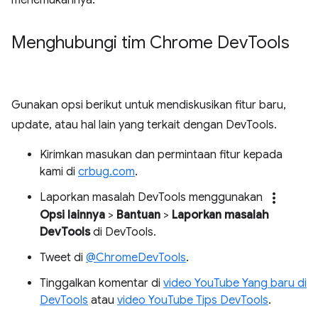
menemukannya.
Menghubungi tim Chrome Dev
Tools
Gunakan opsi berikut untuk mendiskusikan fitur baru,
update, atau hal lain yang terkait dengan DevTools.
Kirimkan masukan dan permintaan fitur kepada
kami di
crbug.com
.
more_vert
Laporkan masalah DevTools menggunakan
Opsi lainnya
>
Bantuan
>
Laporkan masalah
DevTools
di DevTools.
Tweet di
@ChromeDevTools
.
Tinggalkan komentar di
video YouTube Yang baru di
DevTools
atau
video YouTube Tips DevTools
.