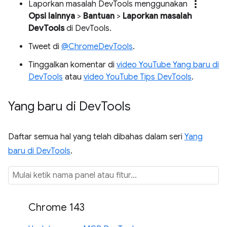
more_vert
Laporkan masalah DevTools menggunakan
Opsi lainnya
>
Bantuan
>
Laporkan masalah
DevTools
di DevTools.
Tweet di
@ChromeDevTools
.
Tinggalkan komentar di
video YouTube Yang baru di
DevTools
atau
video YouTube Tips DevTools
.
Yang baru di Dev
Tools
Daftar semua hal yang telah dibahas dalam seri
Yang
baru di DevTools
.
Chrome 143