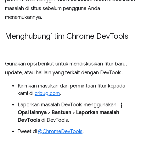
masalah di situs sebelum pengguna Anda
menemukannya.
Menghubungi tim Chrome Dev
Tools
Gunakan opsi berikut untuk mendiskusikan fitur baru,
update, atau hal lain yang terkait dengan DevTools.
Kirimkan masukan dan permintaan fitur kepada
kami di
crbug.com
.
more_vert
Laporkan masalah DevTools menggunakan
Opsi lainnya
>
Bantuan
>
Laporkan masalah
DevTools
di DevTools.
Tweet di
@ChromeDevTools
.