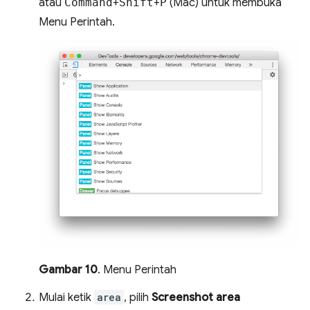
atau
Command
+
Shift
+
P
(Mac) untuk membuka
Menu Perintah.
Gambar 10
. Menu Perintah
Mulai ketik
area
, pilih
Screenshot area