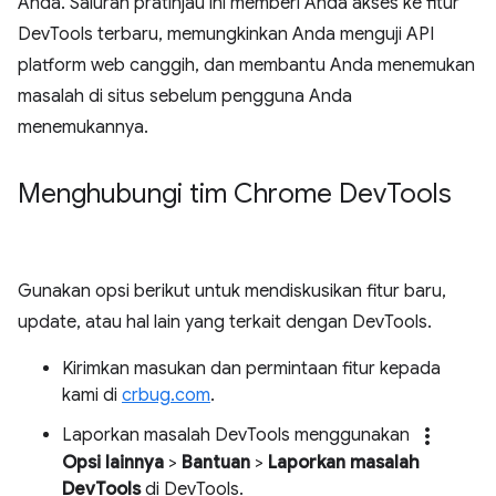
Anda. Saluran pratinjau ini memberi Anda akses ke fitur
DevTools terbaru, memungkinkan Anda menguji API
platform web canggih, dan membantu Anda menemukan
masalah di situs sebelum pengguna Anda
menemukannya.
Menghubungi tim Chrome Dev
Tools
Gunakan opsi berikut untuk mendiskusikan fitur baru,
update, atau hal lain yang terkait dengan DevTools.
Kirimkan masukan dan permintaan fitur kepada
kami di
crbug.com
.
more_vert
Laporkan masalah DevTools menggunakan
Opsi lainnya
>
Bantuan
>
Laporkan masalah
DevTools
di DevTools.