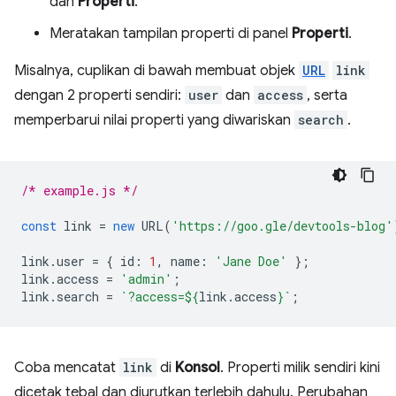
dan
Properti
.
Meratakan tampilan properti di panel
Properti
.
Misalnya, cuplikan di bawah membuat objek
URL
link
dengan 2 properti sendiri:
user
dan
access
, serta
memperbarui nilai properti yang diwariskan
search
.
/* example.js */
const
link
=
new
URL
(
'https://goo.gle/devtools-blog'
link
.
user
=
{
id
:
1
,
name
:
'Jane Doe'
};
link
.
access
=
'admin'
;
link
.
search
=
`?access=
${
link
.
access
}
`
;
Coba mencatat
link
di
Konsol
. Properti milik sendiri kini
dicetak tebal dan diurutkan terlebih dahulu. Perubahan