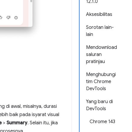
12.1.0
Aksesibilitas
Sorotan lain-
lain
Mendownload
saluran
pratinjau
Menghubungi
tim Chrome
DevTools
Yang baru di
g di awal, misalnya, durasi
DevTools
bih baik pada isyarat visual
Chrome 143
e
>
Summary
. Selain itu, jika
prosesnya.