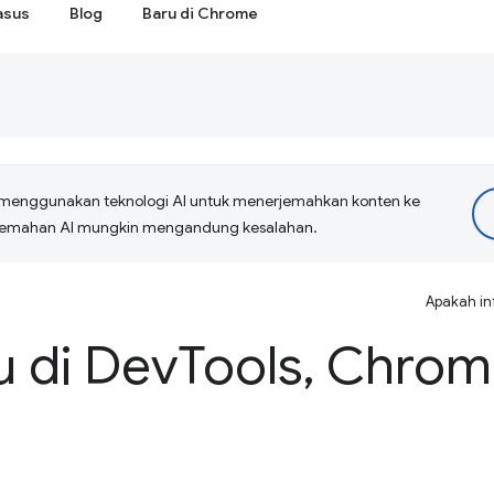
asus
Blog
Baru di Chrome
menggunakan teknologi AI untuk menerjemahkan konten ke
erjemahan AI mungkin mengandung kesalahan.
Apakah in
u di Dev
Tools
,
Chrome