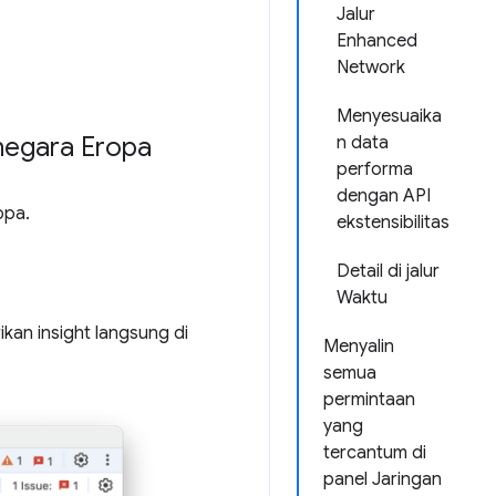
Jalur
Enhanced
Network
Menyesuaika
 negara Eropa
n data
performa
dengan API
opa.
ekstensibilitas
Detail di jalur
Waktu
kan insight langsung di
Menyalin
semua
permintaan
yang
tercantum di
panel Jaringan