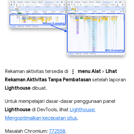
more_vert
Rekaman aktivitas tersedia di
menu Alat
>
Lihat
Rekaman Aktivitas Tanpa Pembatasan
setelah laporan
Lighthouse
dibuat.
Untuk mempelajari dasar-dasar penggunaan panel
Lighthouse
di DevTools, lihat
Lighthouse:
Mengoptimalkan kecepatan situs
.
Masalah Chromium:
772558
.