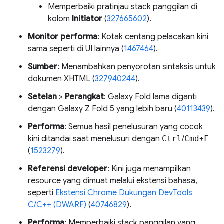
Memperbaiki pratinjau stack panggilan di
kolom
Initiator
(
327665602
).
Monitor performa
: Kotak centang pelacakan kini
sama seperti di UI lainnya (
1467464
).
Sumber
: Menambahkan penyorotan sintaksis untuk
dokumen XHTML (
327940244
).
Setelan
>
Perangkat
: Galaxy Fold lama diganti
dengan Galaxy Z Fold 5 yang lebih baru (
40113439
).
Performa
: Semua hasil penelusuran yang cocok
kini ditandai saat menelusuri dengan
Ctrl
/
Cmd
+
F
(
1523279
).
Referensi developer
: Kini juga menampilkan
resource yang dimuat melalui ekstensi bahasa,
seperti
Ekstensi Chrome Dukungan DevTools
C/C++ (DWARF)
(
40746829
).
Performa
: Memperbaiki stack panggilan yang