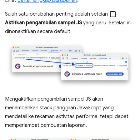
Lihat
daftar lengkap perubahan
.
check_box_outline_blank
Salah satu perubahan penting adalah setelan
Aktifkan pengambilan sampel JS
yang baru. Setelan ini
dinonaktifkan secara default.
Mengaktifkan pengambilan sampel JS akan
menambahkan stack panggilan JavaScript yang
mendetail ke rekaman aktivitas performa, tetapi dapat
memperlambat pembuatan laporan.