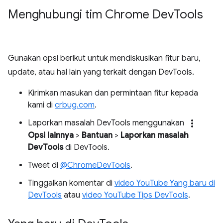
Menghubungi tim Chrome Dev
Tools
Gunakan opsi berikut untuk mendiskusikan fitur baru,
update, atau hal lain yang terkait dengan DevTools.
Kirimkan masukan dan permintaan fitur kepada
kami di
crbug.com
.
more_vert
Laporkan masalah DevTools menggunakan
Opsi lainnya
>
Bantuan
>
Laporkan masalah
DevTools
di DevTools.
Tweet di
@ChromeDevTools
.
Tinggalkan komentar di
video YouTube Yang baru di
DevTools
atau
video YouTube Tips DevTools
.