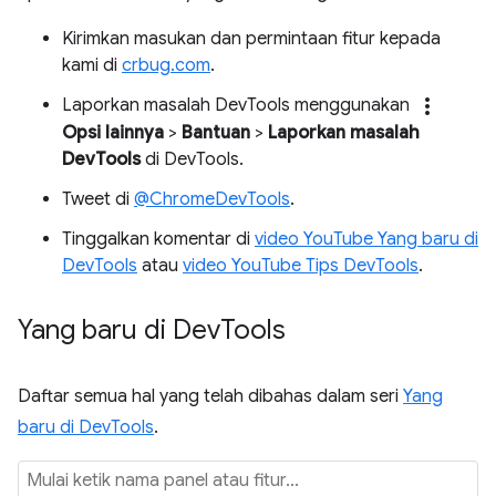
Kirimkan masukan dan permintaan fitur kepada
kami di
crbug.com
.
more_vert
Laporkan masalah DevTools menggunakan
Opsi lainnya
>
Bantuan
>
Laporkan masalah
DevTools
di DevTools.
Tweet di
@ChromeDevTools
.
Tinggalkan komentar di
video YouTube Yang baru di
DevTools
atau
video YouTube Tips DevTools
.
Yang baru di Dev
Tools
Daftar semua hal yang telah dibahas dalam seri
Yang
baru di DevTools
.