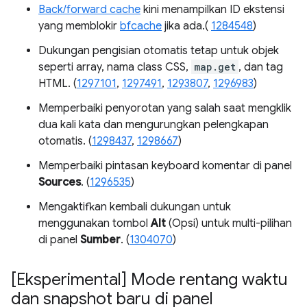
Back/forward cache
kini menampilkan ID ekstensi
yang memblokir
bfcache
jika ada.(
1284548
)
Dukungan pengisian otomatis tetap untuk objek
seperti array, nama class CSS,
map.get
, dan tag
HTML. (
1297101
,
1297491
,
1293807
,
1296983
)
Memperbaiki penyorotan yang salah saat mengklik
dua kali kata dan mengurungkan pelengkapan
otomatis. (
1298437
,
1298667
)
Memperbaiki pintasan keyboard komentar di panel
Sources
. (
1296535
)
Mengaktifkan kembali dukungan untuk
menggunakan tombol
Alt
(Opsi) untuk multi-pilihan
di panel
Sumber
. (
1304070
)
[Eksperimental] Mode rentang waktu
dan snapshot baru di panel