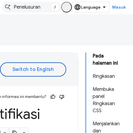
/
Masuk
Pada
halaman ini
Ringkasan
Membuka
panel
 informasi ini membantu?
Ringkasan
ifikasi
CSS
Menjalankan
dan