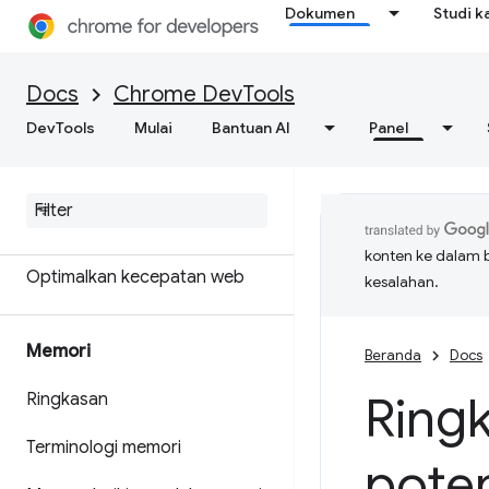
Dokumen
Studi k
Dapatkan hasil analisis yang
bisa ditindaklanjuti tentang
performa situs Anda
Docs
Chrome DevTools
DevTools
Menyimpan rekaman aktivitas
Mulai
Bantuan AI
Panel
performa
Mercusuar
konten ke dalam 
Optimalkan kecepatan web
kesalahan.
Memori
Beranda
Docs
Ringk
Ringkasan
Terminologi memori
pote