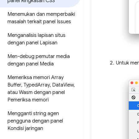
panel Ringkasan CSS
Menemukan dan memperbaiki
masalah terkait panel Issues
Menganalisis lapisan situs
dengan panel Lapisan
Men-debug pemutar media
Untuk men
dengan panel Media
Memeriksa memori Array
Buffer
,
Typed
Array
,
Data
View
,
atau Wasm dengan panel
Pemeriksa memori
Mengganti string agen
pengguna dengan panel
Kondisi jaringan