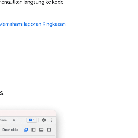
 menautkan langsung ke kode
Memahami laporan Ringkasan
SS
.