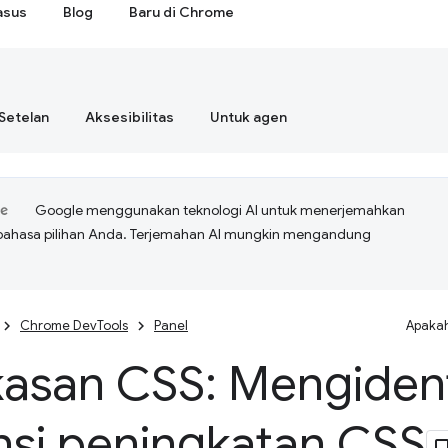
asus
Blog
Baru di Chrome
Setelan
Aksesibilitas
Untuk agen
Google menggunakan teknologi AI untuk menerjemahkan
bahasa pilihan Anda. Terjemahan AI mungkin mengandung
Chrome DevTools
Panel
Apakah
asan CSS: Mengident
nsi peningkatan CSS