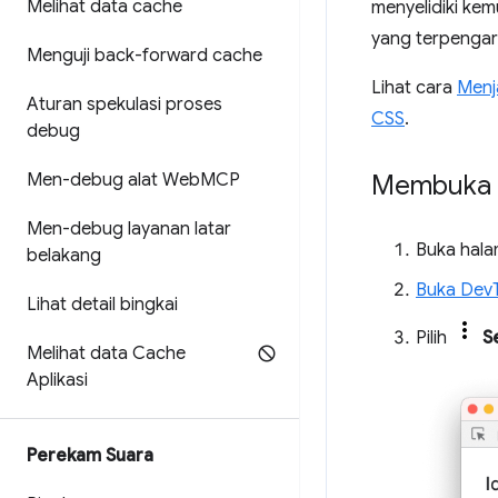
Melihat data cache
menyelidiki ke
yang terpengar
Menguji back-forward cache
Lihat cara
Menj
Aturan spekulasi proses
CSS
.
debug
Men-debug alat Web
MCP
Membuka p
Men-debug layanan latar
Buka hala
belakang
Buka Dev
Lihat detail bingkai
Pilih
S
Melihat data Cache
Aplikasi
Perekam Suara