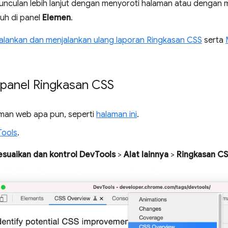
munculan lebih lanjut dengan menyoroti halaman atau dengan
uh di panel
Elemen
.
alankan dan menjalankan ulang laporan Ringkasan CSS
serta
anel Ringkasan CSS
man web apa pun, seperti
halaman ini
.
Tools
.
esuaikan dan kontrol DevTools
>
Alat lainnya
>
Ringkasan C