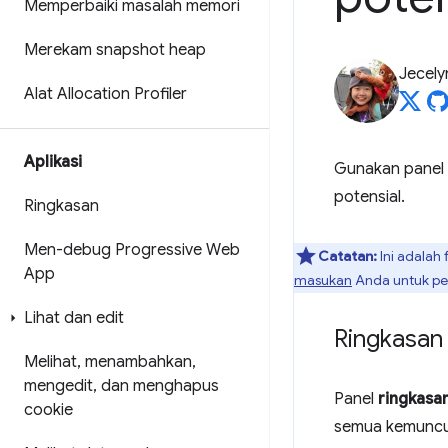
Memperbaiki masalah memori
Merekam snapshot heap
Jecely
Alat Allocation Profiler
Aplikasi
Gunakan panel
potensial.
Ringkasan
Men-debug Progressive Web
Catatan:
Ini adalah 
App
masukan
Anda untuk pen
Lihat dan edit
Ringkasan
Melihat
,
menambahkan
,
mengedit
,
dan menghapus
Panel
ringkasa
cookie
semua kemuncul