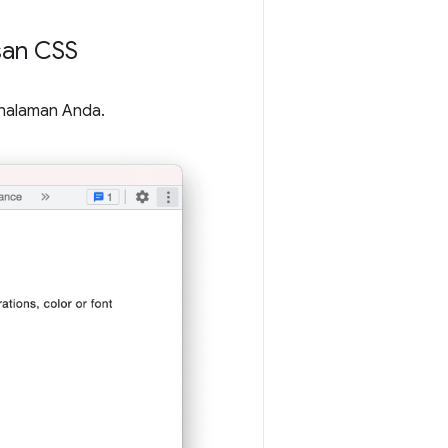
san CSS
halaman Anda.