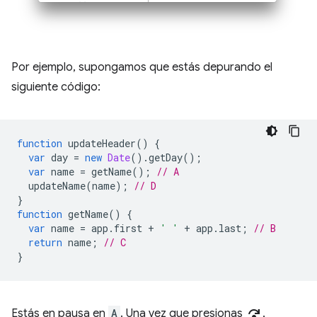
Por ejemplo, supongamos que estás depurando el
siguiente código:
function
updateHeader
()
{
var
day
=
new
Date
().
getDay
();
var
name
=
getName
();
// A
updateName
(
name
);
// D
}
function
getName
()
{
var
name
=
app
.
first
+
' '
+
app
.
last
;
// B
return
name
;
// C
}
step_over
Estás en pausa en
A
. Una vez que presionas
,