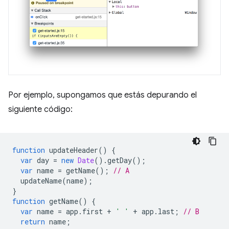
Por ejemplo, supongamos que estás depurando el
siguiente código:
function
updateHeader
()
{
var
day
=
new
Date
().
getDay
();
var
name
=
getName
();
// A
updateName
(
name
);
}
function
getName
()
{
var
name
=
app
.
first
+
' '
+
app
.
last
;
// B
return
name
;