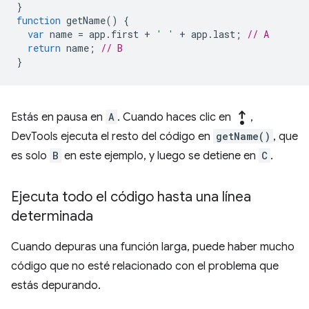
}
function
getName
()
{
var
name
=
app
.
first
+
' '
+
app
.
last
;
// A
return
name
;
// B
}
step_out
Estás en pausa en
A
. Cuando haces clic en
,
DevTools ejecuta el resto del código en
getName()
, que
es solo
B
en este ejemplo, y luego se detiene en
C
.
Ejecuta todo el código hasta una línea
determinada
Cuando depuras una función larga, puede haber mucho
código que no esté relacionado con el problema que
estás depurando.