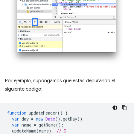
Por ejemplo, supongamos que estás depurando el
siguiente código:
function
updateHeader
()
{
var
day
=
new
Date
().
getDay
();
var
name
=
getName
();
updateName
(
name
);
// C