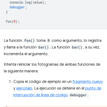
console
.
log
(
value
);
debugger
;
}
foo
(
0
);
La función
foo()
toma
0
como argumento, lo registra
y llama a la función
bar()
. La función
bar()
, a su vez,
incrementa el argumento.
Intenta reiniciar los fotogramas de ambas funciones de
la siguiente manera:
Copia el código de ejemplo en un
fragmento nuevo
y
ejecútalo
. La ejecución se detiene en el
punto de
interrupción de línea de código
debugger
.