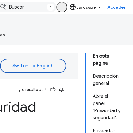
/
Acceder
tes
En esta
página
Descripción
general
¿Te resultó útil?
Abre el
uridad
panel
"Privacidad y
seguridad".
Privacidad: