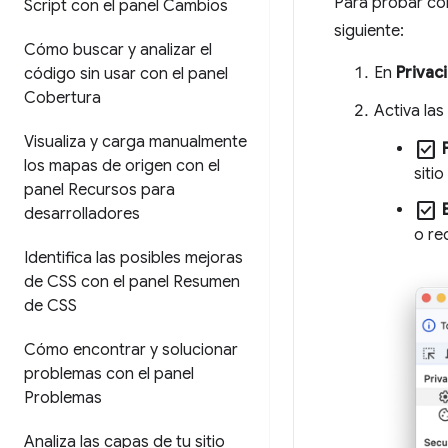
Para probar cóm
Script con el panel Cambios
siguiente:
Cómo buscar y analizar el
En
Privac
código sin usar con el panel
Cobertura
Activa las
Visualiza y carga manualmente
check_box
los mapas de origen con el
siti
panel Recursos para
check_box
desarrolladores
o re
Identifica las posibles mejoras
de CSS con el panel Resumen
de CSS
Cómo encontrar y solucionar
problemas con el panel
Problemas
Analiza las capas de tu sitio