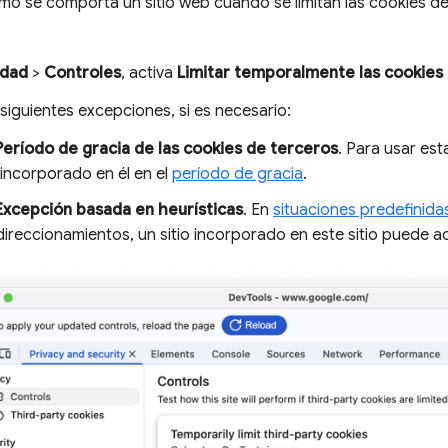
o se comporta un sitio web cuando se limitan las cookies de
idad
>
Controles
, activa
Limitar temporalmente las cookies
 siguientes excepciones, si es necesario:
Período de gracia de las cookies de terceros
. Para usar est
o incorporado en él en el
período de gracia
.
Excepción basada en heurísticas
. En
situaciones predefinida
direccionamientos, un sitio incorporado en este sitio puede a