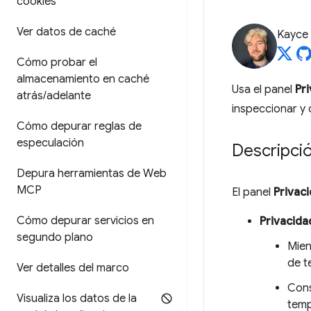
cookies
Ver datos de caché
Kayce
Cómo probar el
almacenamiento en caché
Usa el panel
Pr
atrás
/
adelante
inspeccionar y 
Cómo depurar reglas de
especulación
Descripci
Depura herramientas de Web
MCP
El panel
Privac
Cómo depurar servicios en
Privacida
segundo plano
Mien
de t
Ver detalles del marco
Cons
Visualiza los datos de la
temp