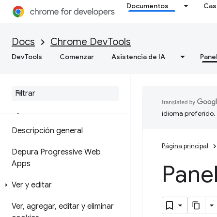
Documentos
Cas
de memoria
Cómo grabar instantáneas de
Docs
Chrome DevTools
montón
DevTools
Comenzar
Asistencia de IA
Pane
Herramienta de generación de
perfiles de asignación
Aplicación
idioma preferido.
Descripción general
Página principal
Depura Progressive Web
Apps
Panel
Ver y editar
Ver
,
agregar
,
editar y eliminar