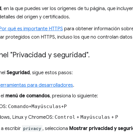
d
, en la que puedes ver los orígenes de tu página, que incluy
etalles del origen y certificados.
Por qué es importante HTTPS
para obtener información sobre
ar protegidos con HTTPS, incluso los que no controlan datos 
nel "Privacidad y seguridad"
.
anel
Seguridad
, sigue estos pasos:
Herramientas para desarrolladores
.
 el
menú de comandos
, presiona lo siguiente:
OS:
Comando
+
Mayúsculas
+
P
ows, Linux y ChromeOS:
Control
+
Mayúsculas
+
P
a escribir
privacy
, selecciona
Mostrar privacidad y segur