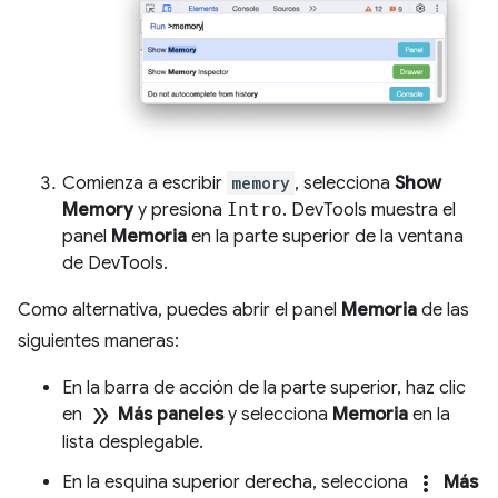
Comienza a escribir
memory
, selecciona
Show
Memory
y presiona
Intro
. DevTools muestra el
panel
Memoria
en la parte superior de la ventana
de DevTools.
Como alternativa, puedes abrir el panel
Memoria
de las
siguientes maneras:
En la barra de acción de la parte superior, haz clic
double_arrow
en
Más paneles
y selecciona
Memoria
en la
lista desplegable.
more_vert
En la esquina superior derecha, selecciona
Más