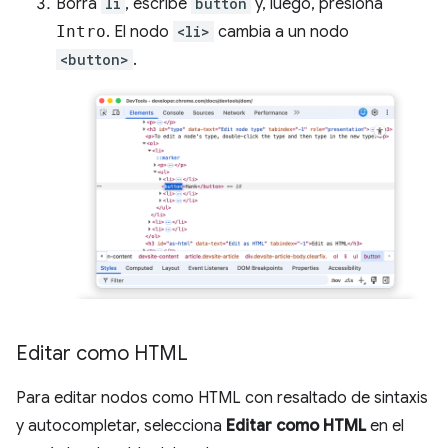
Borra
li
, escribe
button
y, luego, presiona
Intro
. El nodo
<li>
cambia a un nodo
<button>
.
Editar como HTML
Para editar nodos como HTML con resaltado de sintaxis
y autocompletar, selecciona
Editar como HTML
en el